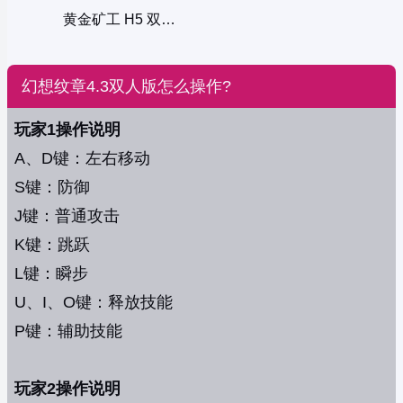
黄金矿工 H5 双人版
幻想纹章4.3双人版怎么操作?
玩家1操作说明
A、D键：左右移动
S键：防御
J键：普通攻击
K键：跳跃
L键：瞬步
U、I、O键：释放技能
P键：辅助技能
玩家2操作说明