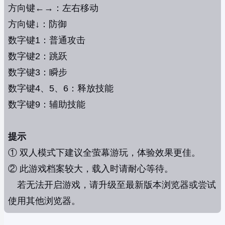
方向键←→：左右移动
方向键↓：防御
数字键1：普通攻击
数字键2：跳跃
数字键3：瞬步
数字键4、5、6：释放技能
数字键9：辅助技能
提示
① 双人模式下建议全萤幕游玩，体验效果更佳。
② 此游戏档案较大，载入时请耐心等待。
若无法开启游戏，请升级至最新版本浏览器或尝试
使用其他浏览器。