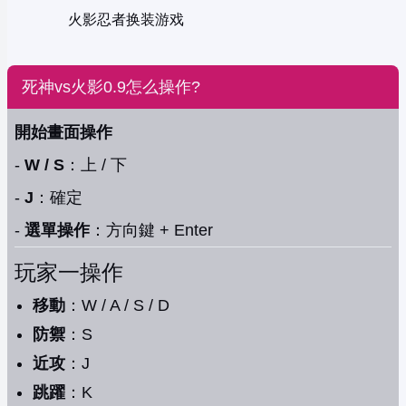
火影忍者换装游戏
死神vs火影0.9怎么操作?
開始畫面操作
-
W / S
：上 / 下
-
J
：確定
-
選單操作
：方向鍵 + Enter
玩家一操作
移動
：W / A / S / D
防禦
：S
近攻
：J
跳躍
：K