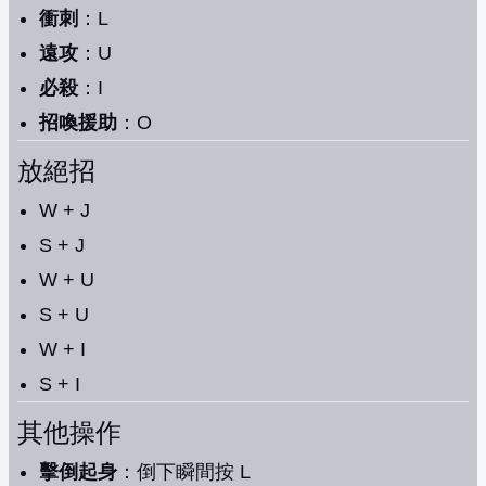
衝刺
：L
遠攻
：U
必殺
：I
招喚援助
：O
放絕招
W + J
S + J
W + U
S + U
W + I
S + I
其他操作
擊倒起身
：倒下瞬間按 L