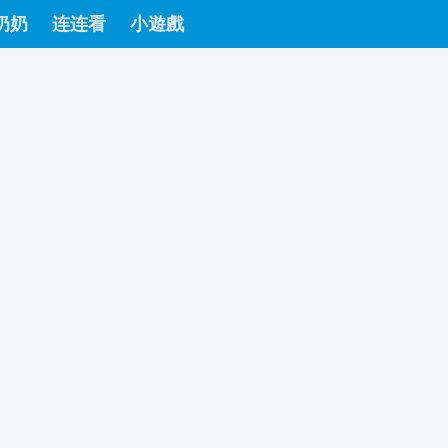
奶奶
连连看
小遊戲