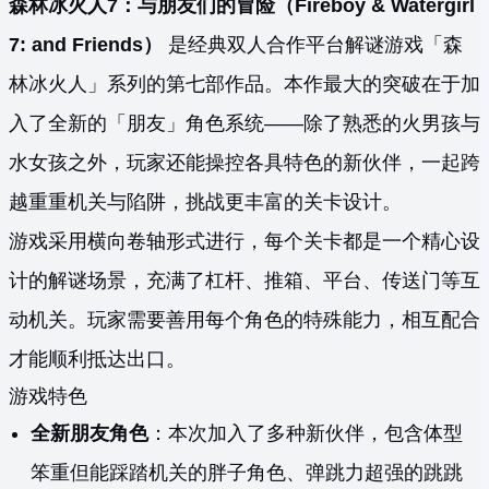
森林冰火人7：与朋友们的冒险（Fireboy & Watergirl
7: and Friends）
是经典双人合作平台解谜游戏「森
林冰火人」系列的第七部作品。本作最大的突破在于加
入了全新的「朋友」角色系统——除了熟悉的火男孩与
水女孩之外，玩家还能操控各具特色的新伙伴，一起跨
越重重机关与陷阱，挑战更丰富的关卡设计。
游戏采用横向卷轴形式进行，每个关卡都是一个精心设
计的解谜场景，充满了杠杆、推箱、平台、传送门等互
动机关。玩家需要善用每个角色的特殊能力，相互配合
才能顺利抵达出口。
游戏特色
全新朋友角色
：本次加入了多种新伙伴，包含体型
笨重但能踩踏机关的胖子角色、弹跳力超强的跳跳