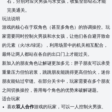
石，分别对应火男孩与水女孩，收集全部钻石才能
完美通关。
玩法说明
游戏的核心在于双角色（甚至多角色）的协调操控。玩
家需要同时控制火男孩和水女孩，让他们各自避开致命
的元素（火/水/绿泥），利用场景中的机关相互配合，
最终让两人都站在各自的出口门上才能过关。
新加入的朋友角色让解谜更加多元：胖子朋友可以承受
重量压力但怕岩浆，跳跳朋友能跳得更高但怕火，迷你
朋友能钻过窄缝。在部分关卡中，玩家需要在多个朋友
之间切换操控，善用每个角色的优势来破解谜题。
适合玩家
喜欢
双人合作
游戏的玩家，可以一人控制火男孩、