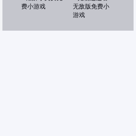
灌醉小美女
宠物连连看31无敌版
战火英雄无敌版
机械迷城完整中文版