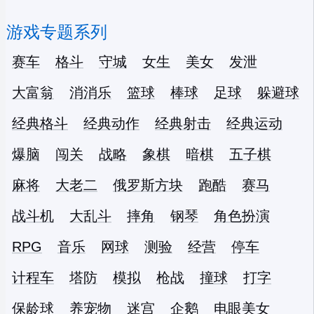
游戏专题系列
赛车
格斗
守城
女生
美女
发泄
大富翁
消消乐
篮球
棒球
足球
躲避球
经典格斗
经典动作
经典射击
经典运动
爆脑
闯关
战略
象棋
暗棋
五子棋
麻将
大老二
俄罗斯方块
跑酷
赛马
战斗机
大乱斗
摔角
钢琴
角色扮演
RPG
音乐
网球
测验
经营
停车
计程车
塔防
模拟
枪战
撞球
打字
保龄球
养宠物
迷宫
企鹅
电眼美女