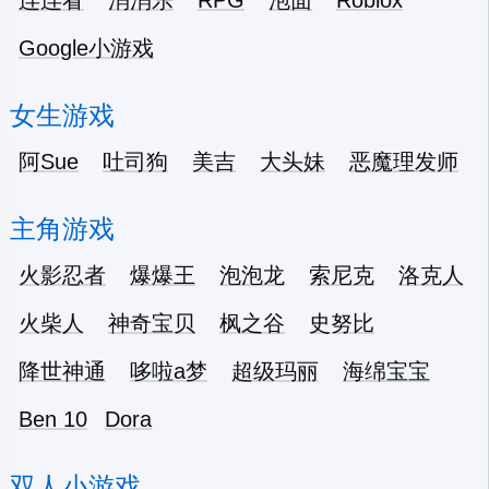
连连看
消消乐
RPG
泡面
Roblox
Google小游戏
女生游戏
阿Sue
吐司狗
美吉
大头妹
恶魔理发师
主角游戏
火影忍者
爆爆王
泡泡龙
索尼克
洛克人
火柴人
神奇宝贝
枫之谷
史努比
降世神通
哆啦a梦
超级玛丽
海绵宝宝
Ben 10
Dora
双人小游戏