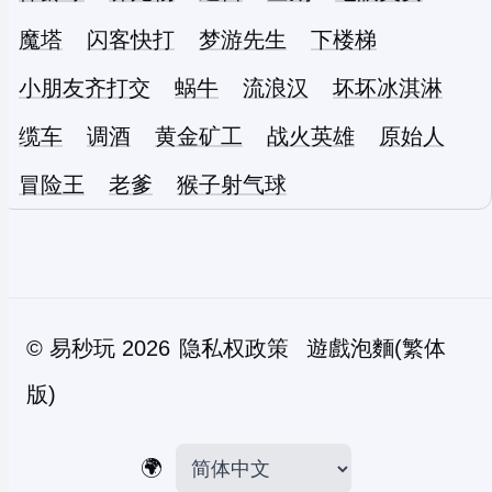
魔塔
闪客快打
梦游先生
下楼梯
小朋友齐打交
蜗牛
流浪汉
坏坏冰淇淋
缆车
调酒
黄金矿工
战火英雄
原始人
冒险王
老爹
猴子射气球
©
易秒玩
2026
隐私权政策
遊戲泡麵(繁体
版)
🌍