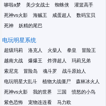
哆啦a梦
美少女战士
蜘蛛侠
灌篮高手
死神vs火影
海贼王
咸蛋超人
数码宝贝
死神
妖精的尾巴
电玩明星系统
超级玛莉
洛克人
火柴人
拳皇
冒险王
越南大战
爆爆王
炸弹超人
玛莉兄弟
索尼克
冒险岛
魂斗罗
战斗原始人
电玩明星大乱斗
植物大战僵尸
森林冰火人
死神vs火影
我的世界
三国
愤怒的小鸟
紫色恐怖
宠物连连看
马力欧