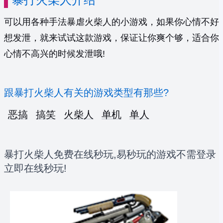
可以用各种手法暴虐火柴人的小游戏，如果你心情不好
想发泄，就来试试这款游戏，保证让你爽个够，适合你
心情不高兴的时候发泄哦!
跟暴打火柴人有关的游戏类型有那些?
恶搞
搞笑
火柴人
单机
单人
暴打火柴人免费在线秒玩,易秒玩的游戏不需登录
立即在线秒玩!