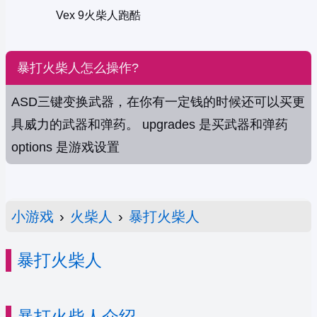
Vex 9火柴人跑酷
暴打火柴人怎么操作?
ASD三键变换武器，在你有一定钱的时候还可以买更
具威力的武器和弹药。 upgrades 是买武器和弹药
options 是游戏设置
小游戏
›
火柴人
›
暴打火柴人
暴打火柴人
暴打火柴人介绍