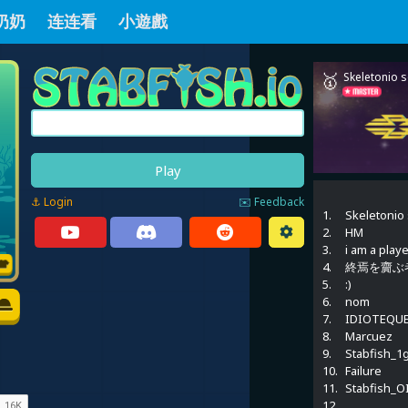
奶奶
连连看
小遊戲