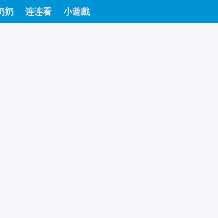
奶奶
连连看
小遊戲