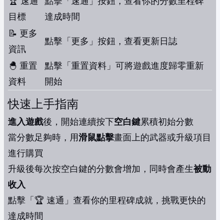
🏆 速通
點擊「速通」按鈕，查看你的分數里程碑
目標
達成時間
📝 更多
點擊「更多」按鈕，查看更新日誌
資訊
🐣 重置
點擊「重置資料」可將遊戲進度歸零重新
資料
開始
快速上手指南
進入遊戲
後，開始連續按下
空白鍵
累積初始分數
當分數足夠時，用
滑鼠點擊
畫面上的武器或升級項目
進行購買
升級後每次按空白鍵的分數會增加，同時會產生
被動
收入
點擊「🏆 速通」查看你的里程碑成就，挑戰更快的
達成時間