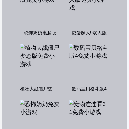
恐怖奶奶电脑版
咸蛋超人9双人版
植物大战僵尸变态版
数码宝贝格斗版4