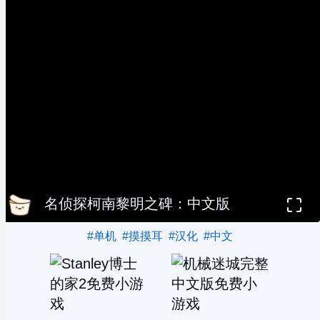
名侦探柯南黎明之碑：中文版
#单机
#摸摸耳
#汉化
#中文