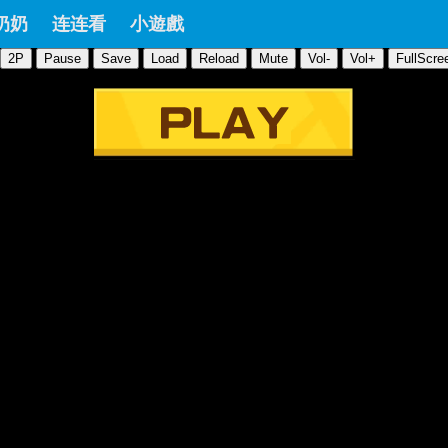
奶奶
连连看
小遊戲