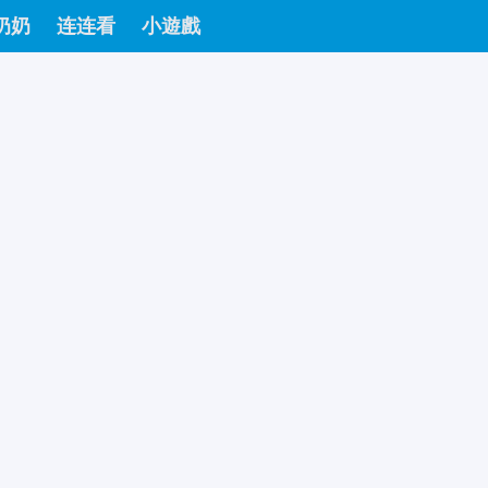
奶奶
连连看
小遊戲