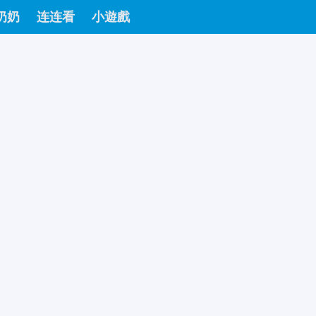
奶奶
连连看
小遊戲