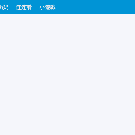
奶奶
连连看
小遊戲