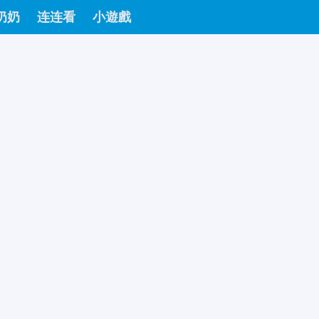
奶奶
连连看
小遊戲