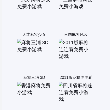
天才麻将少女
三国麻将风云
麻将三消 3D
2011版麻将连连看