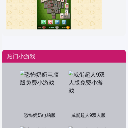
热门小游戏
恐怖奶奶电脑版
咸蛋超人9双人版