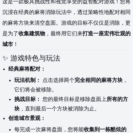
这是一款极具挑战性和视觉享受的益智配对游戏！您将
沉浸在经典的麻将消除玩法中，透过策略性地配对相同
的麻将方块来清空盘面。游戏的目标不仅仅是消除，更
是为了
收集建筑物
，最终用它们来
打造一座宏伟壮观的
城市
！
✨ 游戏特色与玩法
经典麻将配对：
玩法机制：
点击选择两个
完全相同的麻将方块
，
它们将会被移除。
挑战目标：
您的最终目标是移除盘面上
所有的方
块
，直到最后一个方块被消除为止。
创造城市景观：
每完成一次麻将盘面，您将能
收集到一栋酷炫的