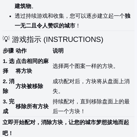
建筑物
。
透过持续游戏和收集，您可以逐步建立起一个
独
一无二且令人赞叹的城市
！
💡 游戏指示 (INSTRUCTIONS)
步骤
动作
说明
1. 选
点击相同的麻
选择两个图案一样的方块。
择
将方块
2. 消
成功配对后，方块将从盘面上消
方块被移除
除
失。
3. 完
持续配对，直到移除盘面上的最
移除所有方块
成
后一个方块！
立即开始配对，消除方块，让您的城市梦想拔地而起
吧！