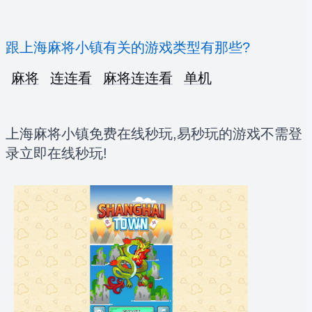
跟上海麻将小镇有关的游戏类型有那些?
麻将
连连看
麻将连连看
单机
上海麻将小镇免费在线秒玩,易秒玩的游戏不需登
录立即在线秒玩!