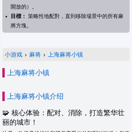
開放的）。
目標：
策略性地配對，直到移除場景中的所有麻
將方塊。
小游戏
›
麻将
›
上海麻将小镇
上海麻将小镇
上海麻将小镇介绍
🧩 核心体验：配对、消除，打造繁华壮
丽的城市！