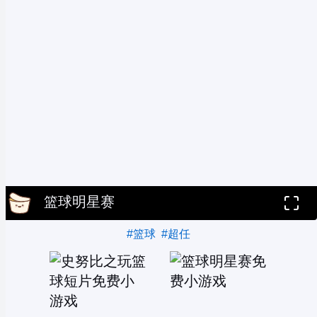
篮球明星赛
#篮球
#超任