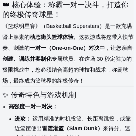
👑 核心体验：称霸一对一决斗，打造你
的终极传奇球星！
《篮球明星赛》（Basketball Superstars）是一款充满
肾上腺素的
动态街头篮球体验
。这款游戏将您带入快节
奏、刺激的
一对一（One-on-One）对决
中，让您亲自
创建、训练并客制化
专属球员。在这场 30 秒定胜负的
极限挑战中，您必须结合高超的球技和战术，称霸球
场，最终成为篮球界的终极传奇！
✨ 传奇特色与游戏机制
高强度一对一对决：
进攻：
运用精准的时机投篮、长距离跳投，或靠
近篮筐使出
雷霆灌篮（Slam Dunk）
来得分。速