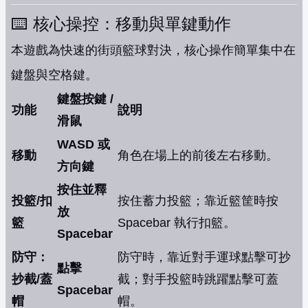
⌨️ 核心操控：移動與單鍵動作
本遊戲為快速的街頭籃球對決，核心操作簡單集中在
鍵盤與空格鍵。
鍵盤按鍵 /
功能
說明
滑鼠
WASD 或
移動
角色在場上的前後左右移動。
方向鍵
按住並釋
投籃/扣
按住蓄力投籃；靠近籃筐時按
放
籃
Spacebar 執行扣籃。
Spacebar
防守：
防守時，靠近對手運球點擊可抄
點擊
抄截/蓋
截；對手投籃時跳躍點擊可蓋
Spacebar
帽
帽。