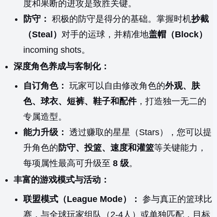
度和果断的进攻是致胜关键。
防守：
积极的防守是得分的基础。掌握时机
抄截
（Steal）
对手的运球，并精准地
盖帽（Block）
incoming shots。
深度角色养成与客制化：
自订角色：
玩家可以自由修改角色的
外观、肤
色、球衣、短裤、鞋子和配件
，打造独一无二的
专属造型。
能力升级：
透过赚取的星星（Stars），您可以提
升角色的
防守、投篮、速度和灌篮
等关键能力，
每项属性最高可升级至
8 级
。
丰富的游戏模式与活动：
联盟模式（League Mode）：
参与真正的篮球比
赛，与全球玩家组队（2-4人）或单独匹配，目标