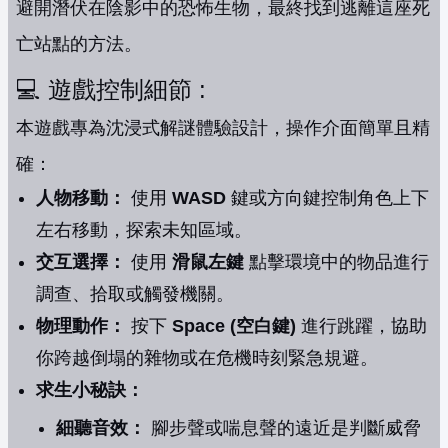
避開潛伏在陰影中的恐怖生物，最終找到逃離這座死
亡站點的方法。
💻 遊戲控制細節 :
本遊戲專為沈浸式解謎體驗設計，操作介面簡單且精
確：
人物移動：
使用
WASD
鍵或方向鍵控制角色上下
左右移動，探索未知區域。
交互選擇：
使用
滑鼠左鍵
點擊環境中的物品進行
調查、拾取或觸發機關。
物理動作：
按下
Space (空白鍵)
進行跳躍，協助
你跨越倒塌的雜物或在危機時刻緊急規避。
求生小秘訣：
細聽音效：
腳步聲或喘息聲的遠近是判斷威脅