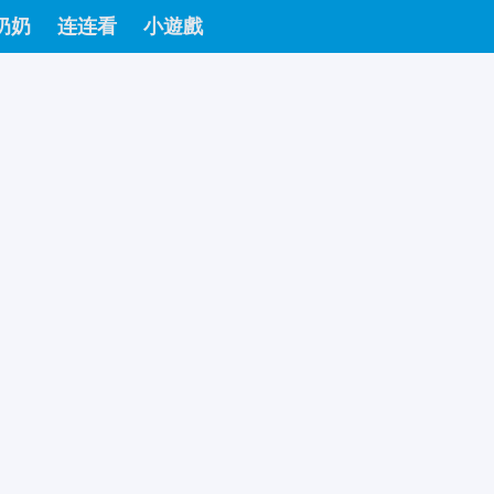
奶奶
连连看
小遊戲