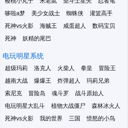
樱桃小丸子
米老鼠
圣斗士星矢
忍者龟
哆啦a梦
美少女战士
蜘蛛侠
灌篮高手
死神vs火影
海贼王
咸蛋超人
数码宝贝
死神
妖精的尾巴
电玩明星系统
超级玛莉
洛克人
火柴人
拳皇
冒险王
越南大战
爆爆王
炸弹超人
玛莉兄弟
索尼克
冒险岛
魂斗罗
战斗原始人
电玩明星大乱斗
植物大战僵尸
森林冰火人
死神vs火影
我的世界
三国
愤怒的小鸟