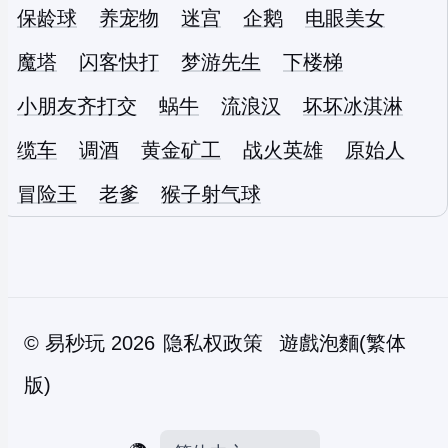
保龄球
养宠物
迷宫
企鹅
电眼美女
魔塔
闪客快打
梦游先生
下楼梯
小朋友齐打交
蜗牛
流浪汉
坏坏冰淇淋
缆车
调酒
黄金矿工
战火英雄
原始人
冒险王
老爹
猴子射气球
©
易秒玩
2026
隐私权政策
遊戲泡麵(繁体
版)