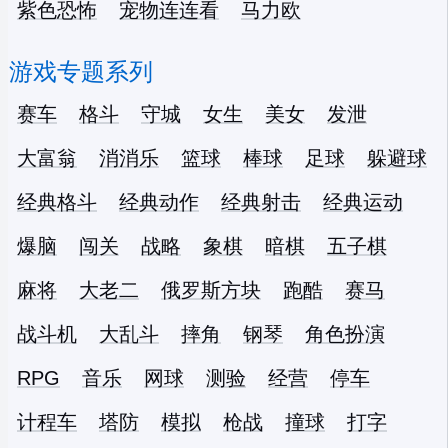
紫色恐怖
宠物连连看
马力欧
游戏专题系列
赛车
格斗
守城
女生
美女
发泄
大富翁
消消乐
篮球
棒球
足球
躲避球
经典格斗
经典动作
经典射击
经典运动
爆脑
闯关
战略
象棋
暗棋
五子棋
麻将
大老二
俄罗斯方块
跑酷
赛马
战斗机
大乱斗
摔角
钢琴
角色扮演
RPG
音乐
网球
测验
经营
停车
计程车
塔防
模拟
枪战
撞球
打字