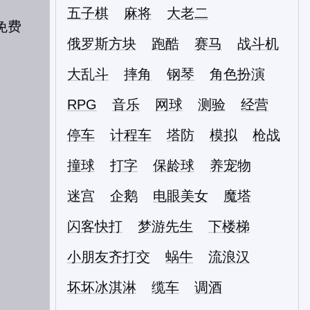
五子棋
麻将
大老二
俄罗斯方块
跑酷
赛马
战斗机
大乱斗
摔角
钢琴
角色扮演
RPG
音乐
网球
测验
经营
停车
计程车
塔防
模拟
枪战
撞球
打字
保龄球
养宠物
迷宫
企鹅
电眼美女
魔塔
闪客快打
梦游先生
下楼梯
小朋友齐打交
蜗牛
流浪汉
坏坏冰淇淋
缆车
调酒