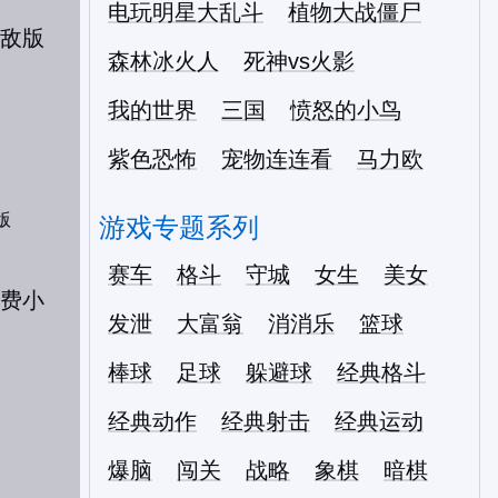
电玩明星大乱斗
植物大战僵尸
森林冰火人
死神vs火影
我的世界
三国
愤怒的小鸟
紫色恐怖
宠物连连看
马力欧
版
游戏专题系列
赛车
格斗
守城
女生
美女
发泄
大富翁
消消乐
篮球
棒球
足球
躲避球
经典格斗
经典动作
经典射击
经典运动
爆脑
闯关
战略
象棋
暗棋