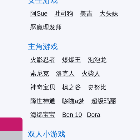
女生游戏
阿Sue
吐司狗
美吉
大头妹
恶魔理发师
主角游戏
火影忍者
爆爆王
泡泡龙
索尼克
洛克人
火柴人
神奇宝贝
枫之谷
史努比
降世神通
哆啦a梦
超级玛丽
海绵宝宝
Ben 10
Dora
双人小游戏