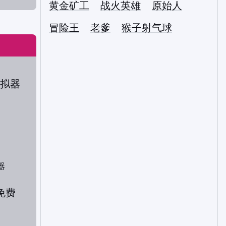
黄金矿工
战火英雄
原始人
冒险王
老爹
猴子射气球
器