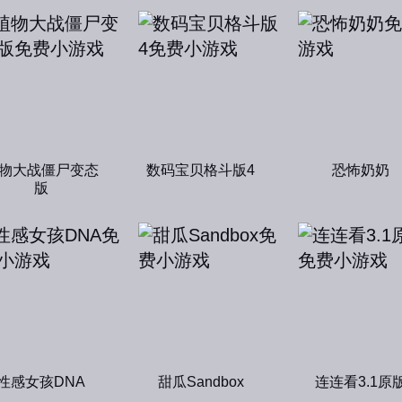
物大战僵尸变态
数码宝贝格斗版4
恐怖奶奶
版
性感女孩DNA
甜瓜Sandbox
连连看3.1原