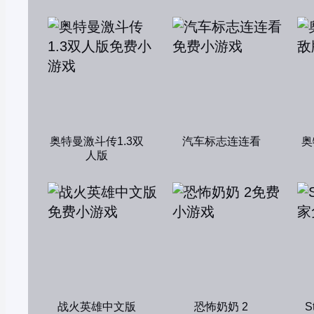
奥特曼激斗传1.3双
汽车标志连连看
奥
人版
战火英雄中文版
恐怖奶奶 2
S