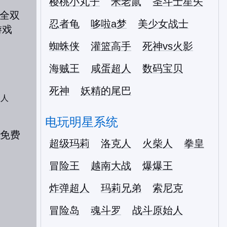
樱桃小丸子
米老鼠
圣斗士星矢
忍者龟
哆啦a梦
美少女战士
蜘蛛侠
灌篮高手
死神vs火影
海贼王
咸蛋超人
数码宝贝
死神
妖精的尾巴
双人
电玩明星系统
超级玛莉
洛克人
火柴人
拳皇
冒险王
越南大战
爆爆王
炸弹超人
玛莉兄弟
索尼克
冒险岛
魂斗罗
战斗原始人