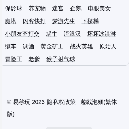
保龄球
养宠物
迷宫
企鹅
电眼美女
魔塔
闪客快打
梦游先生
下楼梯
小朋友齐打交
蜗牛
流浪汉
坏坏冰淇淋
缆车
调酒
黄金矿工
战火英雄
原始人
冒险王
老爹
猴子射气球
©
易秒玩
2026
隐私权政策
遊戲泡麵(繁体
版)