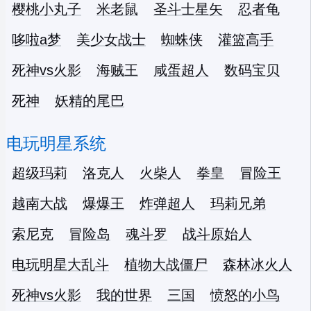
樱桃小丸子
米老鼠
圣斗士星矢
忍者龟
哆啦a梦
美少女战士
蜘蛛侠
灌篮高手
死神vs火影
海贼王
咸蛋超人
数码宝贝
死神
妖精的尾巴
电玩明星系统
超级玛莉
洛克人
火柴人
拳皇
冒险王
越南大战
爆爆王
炸弹超人
玛莉兄弟
索尼克
冒险岛
魂斗罗
战斗原始人
电玩明星大乱斗
植物大战僵尸
森林冰火人
死神vs火影
我的世界
三国
愤怒的小鸟