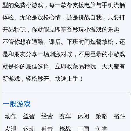
型的
免费小游戏
，每一款都支援电脑与手机流畅
体验。无论是放松心情，还是挑战自我，只要打
开易秒玩，你就能立即享受
秒玩小游戏
的乐趣
不管你想在通勤、课后、下班时间短暂放松，还
是和朋友分享一场刺激对战，不用登录的小游戏
就是你的最佳选择。立即收藏易秒玩，天天都有
新游戏，轻松秒开、快速上手！
一般游戏
动作
益智
经营
赛车
休闲
策略
格斗
发泄
运动
射击
枪战
三国
鱼类