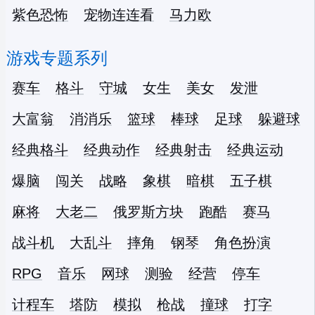
紫色恐怖
宠物连连看
马力欧
游戏专题系列
赛车
格斗
守城
女生
美女
发泄
大富翁
消消乐
篮球
棒球
足球
躲避球
经典格斗
经典动作
经典射击
经典运动
爆脑
闯关
战略
象棋
暗棋
五子棋
麻将
大老二
俄罗斯方块
跑酷
赛马
战斗机
大乱斗
摔角
钢琴
角色扮演
RPG
音乐
网球
测验
经营
停车
计程车
塔防
模拟
枪战
撞球
打字