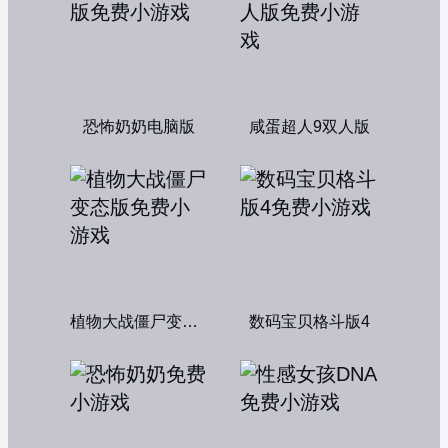
恐怖奶奶电脑版
咸蛋超人9双人版
植物大战僵尸变态版
数码宝贝格斗版4