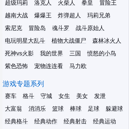
超级玛莉
洛克人
火柴人
拳皇
冒险王
越南大战
爆爆王
炸弹超人
玛莉兄弟
索尼克
冒险岛
魂斗罗
战斗原始人
电玩明星大乱斗
植物大战僵尸
森林冰火人
死神vs火影
我的世界
三国
愤怒的小鸟
紫色恐怖
宠物连连看
马力欧
游戏专题系列
赛车
格斗
守城
女生
美女
发泄
大富翁
消消乐
篮球
棒球
足球
躲避球
经典格斗
经典动作
经典射击
经典运动