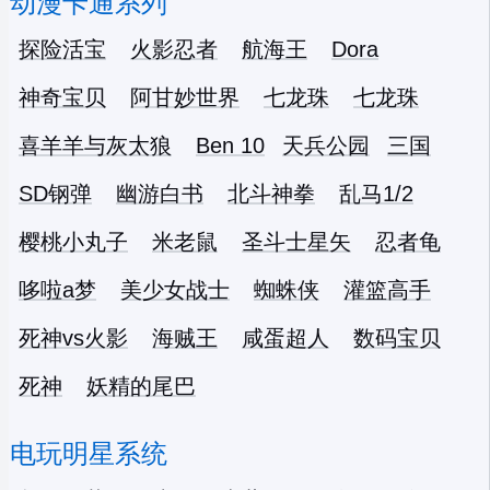
动漫卡通系列
探险活宝
火影忍者
航海王
Dora
神奇宝贝
阿甘妙世界
七龙珠
七龙珠
喜羊羊与灰太狼
Ben 10
天兵公园
三国
SD钢弹
幽游白书
北斗神拳
乱马1/2
樱桃小丸子
米老鼠
圣斗士星矢
忍者龟
哆啦a梦
美少女战士
蜘蛛侠
灌篮高手
死神vs火影
海贼王
咸蛋超人
数码宝贝
死神
妖精的尾巴
电玩明星系统