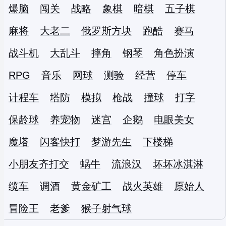
爆脑
闯关
战略
象棋
暗棋
五子棋
麻将
大老二
俄罗斯方块
跑酷
赛马
战斗机
大乱斗
摔角
钢琴
角色扮演
RPG
音乐
网球
测验
经营
停车
计程车
塔防
模拟
枪战
撞球
打字
保龄球
养宠物
迷宫
企鹅
电眼美女
魔塔
闪客快打
梦游先生
下楼梯
小朋友齐打交
蜗牛
流浪汉
坏坏冰淇淋
缆车
调酒
黄金矿工
战火英雄
原始人
冒险王
老爹
猴子射气球