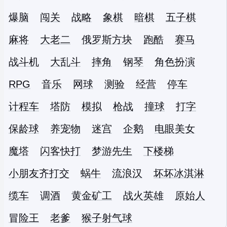
爆脑
闯关
战略
象棋
暗棋
五子棋
麻将
大老二
俄罗斯方块
跑酷
赛马
战斗机
大乱斗
摔角
钢琴
角色扮演
RPG
音乐
网球
测验
经营
停车
计程车
塔防
模拟
枪战
撞球
打字
保龄球
养宠物
迷宫
企鹅
电眼美女
魔塔
闪客快打
梦游先生
下楼梯
小朋友齐打交
蜗牛
流浪汉
坏坏冰淇淋
缆车
调酒
黄金矿工
战火英雄
原始人
冒险王
老爹
猴子射气球