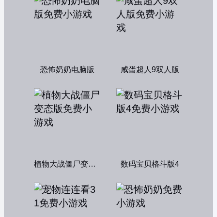
恐怖奶奶电脑版
咸蛋超人9双人版
植物大战僵尸变态版
数码宝贝格斗版4