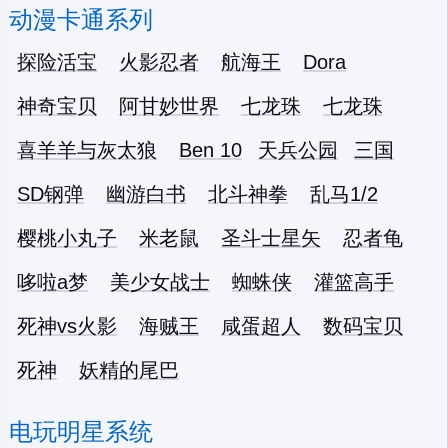
动漫卡通系列
探险活宝
火影忍者
航海王
Dora
神奇宝贝
阿甘妙世界
七龙珠
七龙珠
喜羊羊与灰太狼
Ben 10
天兵公园
三国
SD钢弹
幽游白书
北斗神拳
乱马1/2
樱桃小丸子
米老鼠
圣斗士星矢
忍者龟
哆啦a梦
美少女战士
蜘蛛侠
灌篮高手
死神vs火影
海贼王
咸蛋超人
数码宝贝
死神
妖精的尾巴
电玩明星系统