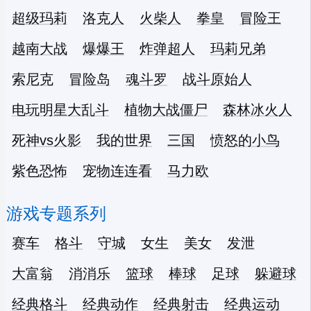
超级玛莉
洛克人
火柴人
拳皇
冒险王
越南大战
爆爆王
炸弹超人
玛莉兄弟
索尼克
冒险岛
魂斗罗
战斗原始人
电玩明星大乱斗
植物大战僵尸
森林冰火人
死神vs火影
我的世界
三国
愤怒的小鸟
紫色恐怖
宠物连连看
马力欧
游戏专题系列
赛车
格斗
守城
女生
美女
发泄
大富翁
消消乐
篮球
棒球
足球
躲避球
经典格斗
经典动作
经典射击
经典运动