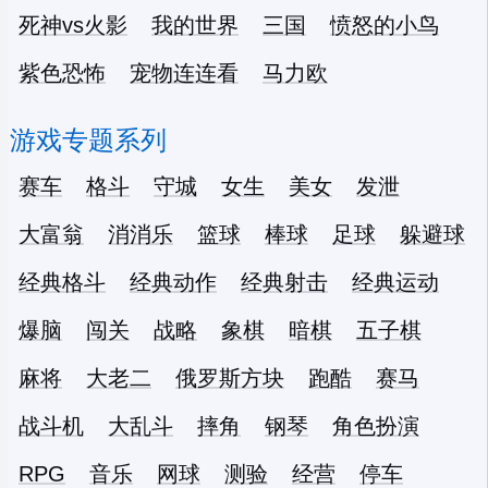
死神vs火影
我的世界
三国
愤怒的小鸟
紫色恐怖
宠物连连看
马力欧
游戏专题系列
赛车
格斗
守城
女生
美女
发泄
大富翁
消消乐
篮球
棒球
足球
躲避球
经典格斗
经典动作
经典射击
经典运动
爆脑
闯关
战略
象棋
暗棋
五子棋
麻将
大老二
俄罗斯方块
跑酷
赛马
战斗机
大乱斗
摔角
钢琴
角色扮演
RPG
音乐
网球
测验
经营
停车