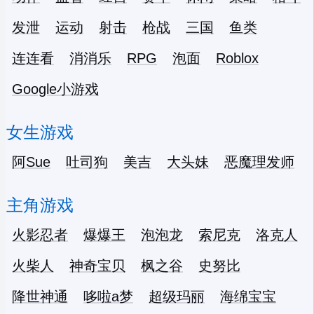
发泄
运动
射击
枪战
三国
鱼类
连连看
消消乐
RPG
泡面
Roblox
Google小游戏
女生游戏
阿Sue
吐司狗
美吉
大头妹
恶魔理发师
主角游戏
火影忍者
爆爆王
泡泡龙
索尼克
洛克人
火柴人
神奇宝贝
枫之谷
史努比
降世神通
哆啦a梦
超级玛丽
海绵宝宝