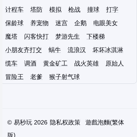
计程车
塔防
模拟
枪战
撞球
打字
保龄球
养宠物
迷宫
企鹅
电眼美女
魔塔
闪客快打
梦游先生
下楼梯
小朋友齐打交
蜗牛
流浪汉
坏坏冰淇淋
缆车
调酒
黄金矿工
战火英雄
原始人
冒险王
老爹
猴子射气球
©
易秒玩
2026
隐私权政策
遊戲泡麵(繁体
版)