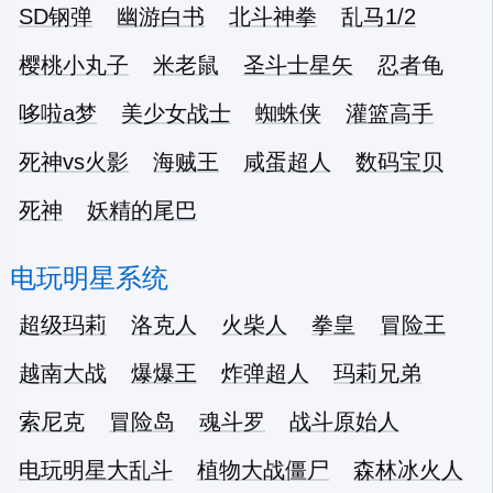
SD钢弹
幽游白书
北斗神拳
乱马1/2
樱桃小丸子
米老鼠
圣斗士星矢
忍者龟
哆啦a梦
美少女战士
蜘蛛侠
灌篮高手
死神vs火影
海贼王
咸蛋超人
数码宝贝
死神
妖精的尾巴
电玩明星系统
超级玛莉
洛克人
火柴人
拳皇
冒险王
越南大战
爆爆王
炸弹超人
玛莉兄弟
索尼克
冒险岛
魂斗罗
战斗原始人
电玩明星大乱斗
植物大战僵尸
森林冰火人