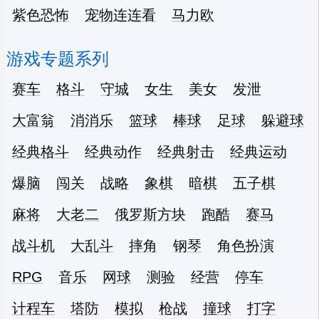
紫色恐怖
宠物连连看
马力欧
游戏专题系列
赛车
格斗
守城
女生
美女
发泄
大富翁
消消乐
篮球
棒球
足球
躲避球
经典格斗
经典动作
经典射击
经典运动
爆脑
闯关
战略
象棋
暗棋
五子棋
麻将
大老二
俄罗斯方块
跑酷
赛马
战斗机
大乱斗
摔角
钢琴
角色扮演
RPG
音乐
网球
测验
经营
停车
计程车
塔防
模拟
枪战
撞球
打字