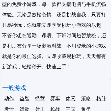
型的
免费小游戏
，每一款都支援电脑与手机流畅
体验。无论是放松心情，还是挑战自我，只要打
开易秒玩，你就能立即享受
秒玩小游戏
的乐趣
不管你想在通勤、课后、下班时间短暂放松，还
是和朋友分享一场刺激对战，不用登录的小游戏
就是你的最佳选择。立即收藏易秒玩，天天都有
新游戏，轻松秒开、快速上手！
一般游戏
动作
益智
经营
赛车
休闲
策略
格斗
发泄
运动
射击
枪战
三国
鱼类