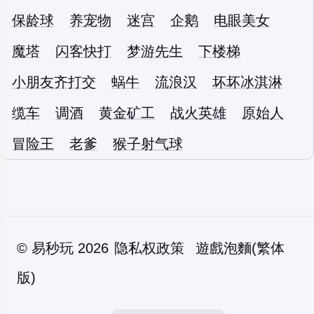
保龄球
养宠物
迷宫
企鹅
电眼美女
魔塔
闪客快打
梦游先生
下楼梯
小朋友齐打交
蜗牛
流浪汉
坏坏冰淇淋
缆车
调酒
黄金矿工
战火英雄
原始人
冒险王
老爹
猴子射气球
©
易秒玩
2026
隐私权政策
遊戲泡麵(繁体
版)