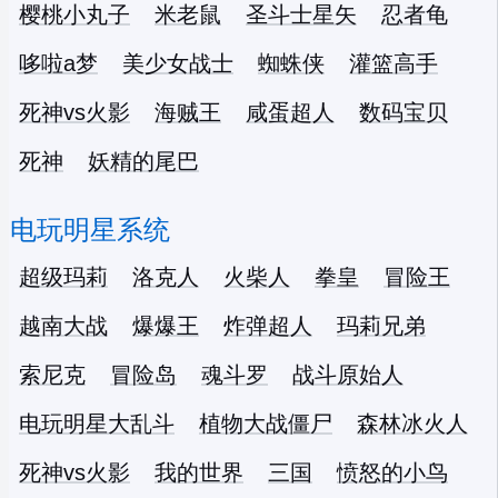
樱桃小丸子
米老鼠
圣斗士星矢
忍者龟
哆啦a梦
美少女战士
蜘蛛侠
灌篮高手
死神vs火影
海贼王
咸蛋超人
数码宝贝
死神
妖精的尾巴
电玩明星系统
超级玛莉
洛克人
火柴人
拳皇
冒险王
越南大战
爆爆王
炸弹超人
玛莉兄弟
索尼克
冒险岛
魂斗罗
战斗原始人
电玩明星大乱斗
植物大战僵尸
森林冰火人
死神vs火影
我的世界
三国
愤怒的小鸟