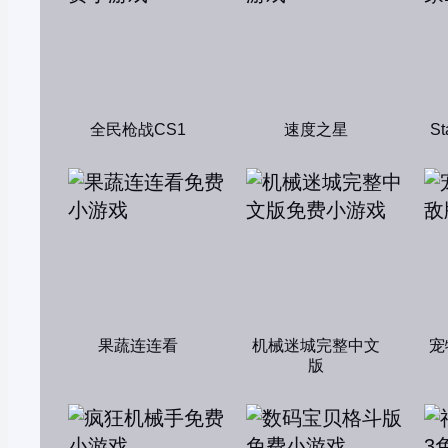
全民枪战CS1
速度之星
S
果蔬连连看
机械迷城完整中文
宠
版