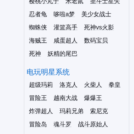
樱桃小丸子
米老鼠
圣斗士星矢
忍者龟
哆啦a梦
美少女战士
蜘蛛侠
灌篮高手
死神vs火影
海贼王
咸蛋超人
数码宝贝
死神
妖精的尾巴
电玩明星系统
超级玛莉
洛克人
火柴人
拳皇
冒险王
越南大战
爆爆王
炸弹超人
玛莉兄弟
索尼克
冒险岛
魂斗罗
战斗原始人