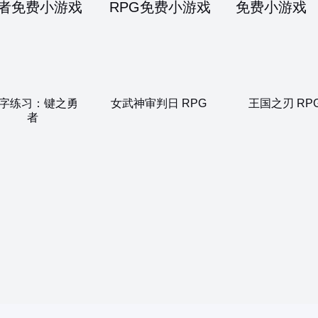
字练习：键之勇
女武神审判日 RPG
王国之刃 RP
者