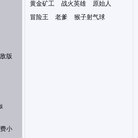
黄金矿工
战火英雄
原始人
冒险王
老爹
猴子射气球
版