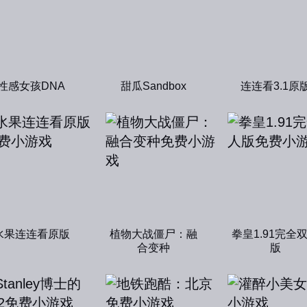
性感女孩DNA
甜瓜Sandbox
连连看3.1原
水果连连看原版
植物大战僵尸：融
拳皇1.91完全
合变种
版