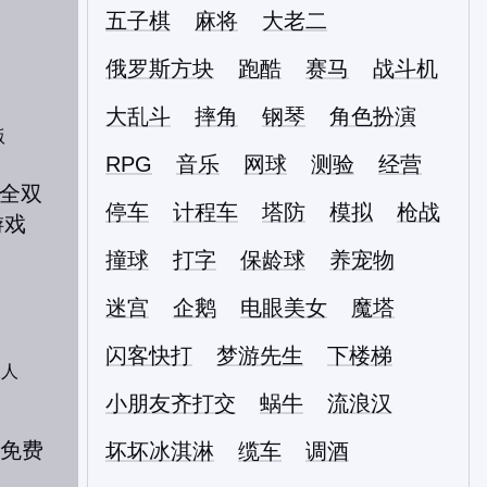
五子棋
麻将
大老二
俄罗斯方块
跑酷
赛马
战斗机
大乱斗
摔角
钢琴
角色扮演
版
RPG
音乐
网球
测验
经营
停车
计程车
塔防
模拟
枪战
撞球
打字
保龄球
养宠物
迷宫
企鹅
电眼美女
魔塔
闪客快打
梦游先生
下楼梯
双人
小朋友齐打交
蜗牛
流浪汉
坏坏冰淇淋
缆车
调酒