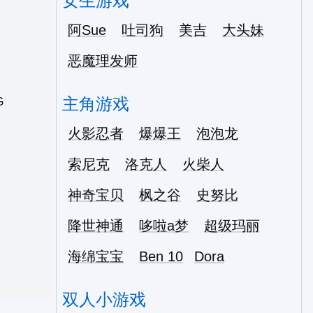
女生游戏
阿Sue
吐司狗
美吉
大头妹
恶魔理发师
主角游戏
G
火影忍者
爆爆王
泡泡龙
索尼克
洛克人
火柴人
神奇宝贝
枫之谷
史努比
降世神通
哆啦a梦
超级玛丽
海绵宝宝
Ben 10
Dora
双人小游戏