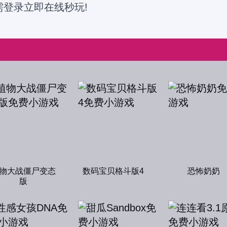
需登录立即在线秒玩!
物大战僵尸变态
数码宝贝格斗版4
恐怖奶奶
版