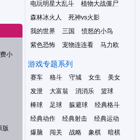
电玩明星大乱斗
植物大战僵尸
森林冰火人
死神vs火影
我的世界
三国
愤怒的小鸟
紫色恐怖
宠物连连看
马力欧
游戏专题系列
赛车
格斗
守城
女生
美女
发泄
大富翁
消消乐
篮球
棒球
足球
躲避球
经典格斗
经典动作
经典射击
经典运动
爆脑
闯关
战略
象棋
暗棋