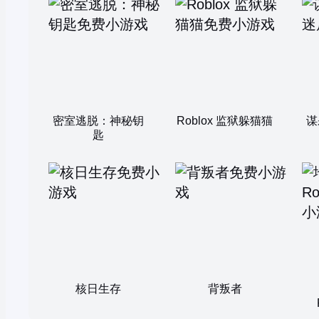
密室逃脱：神秘钥
Roblox 监狱躲猫猫
谋
匙
核日生存
背叛者