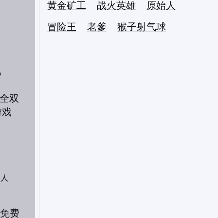
黄金矿工
战火英雄
原始人
冒险王
老爹
猴子射气球
A
双人