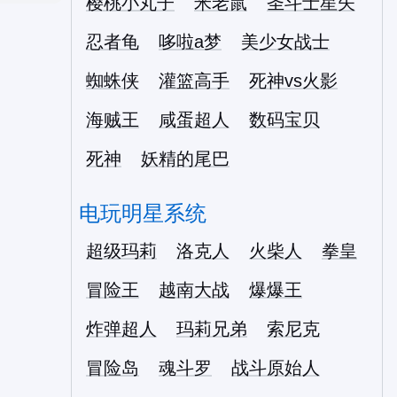
樱桃小丸子
米老鼠
圣斗士星矢
忍者龟
哆啦a梦
美少女战士
蜘蛛侠
灌篮高手
死神vs火影
海贼王
咸蛋超人
数码宝贝
死神
妖精的尾巴
电玩明星系统
超级玛莉
洛克人
火柴人
拳皇
冒险王
越南大战
爆爆王
炸弹超人
玛莉兄弟
索尼克
冒险岛
魂斗罗
战斗原始人