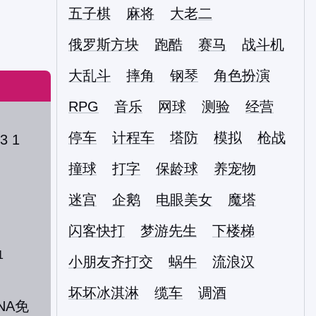
五子棋
麻将
大老二
俄罗斯方块
跑酷
赛马
战斗机
大乱斗
摔角
钢琴
角色扮演
RPG
音乐
网球
测验
经营
停车
计程车
塔防
模拟
枪战
撞球
打字
保龄球
养宠物
迷宫
企鹅
电眼美女
魔塔
闪客快打
梦游先生
下楼梯
1
小朋友齐打交
蜗牛
流浪汉
坏坏冰淇淋
缆车
调酒