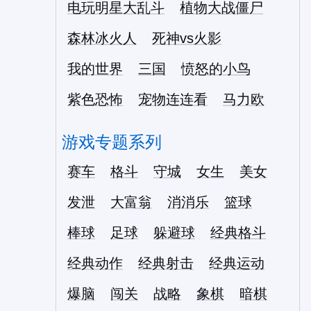
电玩明星大乱斗
植物大战僵尸
森林冰火人
死神vs火影
我的世界
三国
愤怒的小鸟
紫色恐怖
宠物连连看
马力欧
游戏专题系列
赛车
格斗
守城
女生
美女
发泄
大富翁
消消乐
篮球
棒球
足球
躲避球
经典格斗
经典动作
经典射击
经典运动
爆脑
闯关
战略
象棋
暗棋