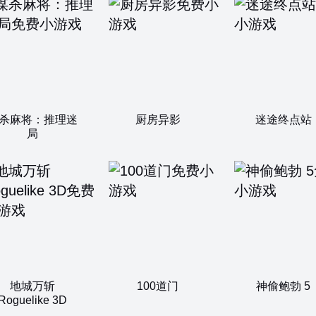
杀麻将：推理迷
厨房异影
迷途终点站
局
地城万斩
100道门
神偷鲍勃 5
Roguelike 3D