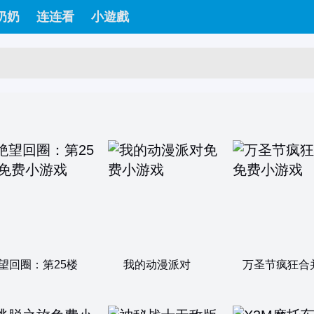
奶奶
连连看
小遊戲
望回圈：第25楼
我的动漫派对
万圣节疯狂合