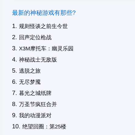
最新的神秘游戏有那些?
规则怪谈之前生今世
回声定位枪战
X3M摩托车：幽灵乐园
神秘战士无敌版
逃脱之旅
无尽梦魇
暮光之城纸牌
万圣节疯狂合并
我的动漫派对
绝望回圈：第25楼