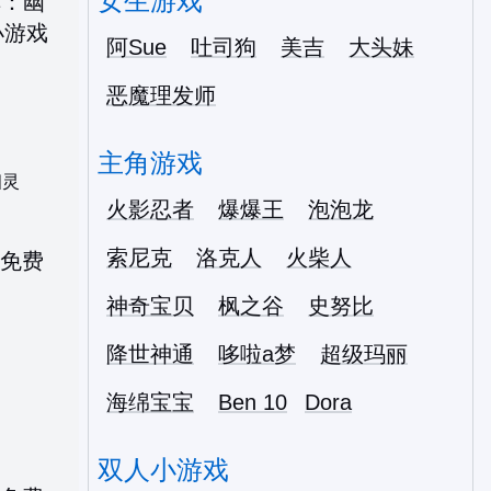
女生游戏
阿Sue
吐司狗
美吉
大头妹
恶魔理发师
主角游戏
幽灵
火影忍者
爆爆王
泡泡龙
索尼克
洛克人
火柴人
神奇宝贝
枫之谷
史努比
降世神通
哆啦a梦
超级玛丽
海绵宝宝
Ben 10
Dora
双人小游戏