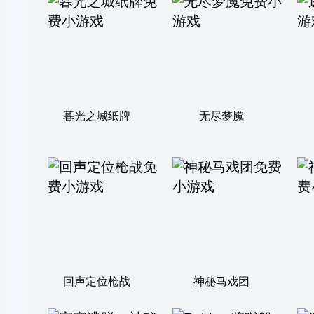
暮光之城纸牌
无尽梦魇
回声定位枪战
神秘马戏团