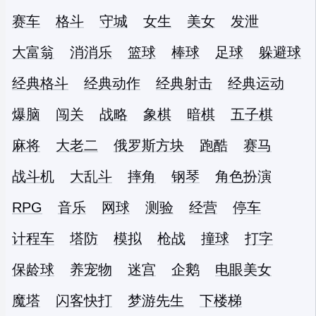
赛车
格斗
守城
女生
美女
发泄
大富翁
消消乐
篮球
棒球
足球
躲避球
经典格斗
经典动作
经典射击
经典运动
爆脑
闯关
战略
象棋
暗棋
五子棋
麻将
大老二
俄罗斯方块
跑酷
赛马
战斗机
大乱斗
摔角
钢琴
角色扮演
RPG
音乐
网球
测验
经营
停车
计程车
塔防
模拟
枪战
撞球
打字
保龄球
养宠物
迷宫
企鹅
电眼美女
魔塔
闪客快打
梦游先生
下楼梯