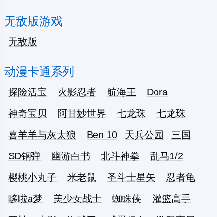
无敌版游戏
无敌版
动漫卡通系列
探险活宝
火影忍者
航海王
Dora
神奇宝贝
阿甘妙世界
七龙珠
七龙珠
喜羊羊与灰太狼
Ben 10
天兵公园
三国
SD钢弹
幽游白书
北斗神拳
乱马1/2
樱桃小丸子
米老鼠
圣斗士星矢
忍者龟
哆啦a梦
美少女战士
蜘蛛侠
灌篮高手