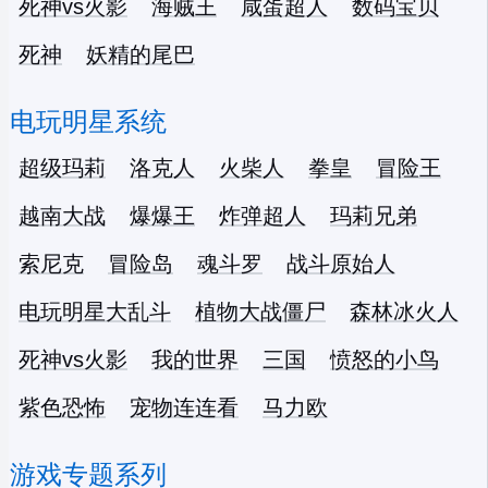
死神vs火影
海贼王
咸蛋超人
数码宝贝
死神
妖精的尾巴
电玩明星系统
超级玛莉
洛克人
火柴人
拳皇
冒险王
越南大战
爆爆王
炸弹超人
玛莉兄弟
索尼克
冒险岛
魂斗罗
战斗原始人
电玩明星大乱斗
植物大战僵尸
森林冰火人
死神vs火影
我的世界
三国
愤怒的小鸟
紫色恐怖
宠物连连看
马力欧
游戏专题系列