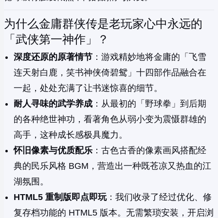
为什么金庸群侠传是老玩家心中永远的
「武侠第一神作」？
深度还原的原著情节
：游戏精妙地将金庸的「飞雪
连天射白鹿，笑书神侠倚碧鸳」十四部作品融合在
一起，处处充满了让书迷惊喜的细节。
耐人寻味的武学养成
：从最初的「野球拳」到后期
的各种绝世神功，看著角色从弱小变为震慑群雄的
高手，这种成长感极具魔力。
怀旧像素与优质配乐
：古色古香的像素画风搭配经
典的民乐风格 BGM，营造出一种既苍凉又热血的江
湖氛围。
HTML5 重制版即点即玩
：我们收录了经过优化、修
复存档功能的 HTML5 版本。无需繁琐安装，开启浏