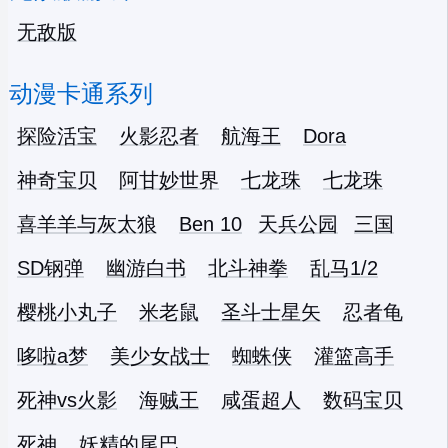
无敌版
动漫卡通系列
探险活宝
火影忍者
航海王
Dora
神奇宝贝
阿甘妙世界
七龙珠
七龙珠
喜羊羊与灰太狼
Ben 10
天兵公园
三国
SD钢弹
幽游白书
北斗神拳
乱马1/2
樱桃小丸子
米老鼠
圣斗士星矢
忍者龟
哆啦a梦
美少女战士
蜘蛛侠
灌篮高手
死神vs火影
海贼王
咸蛋超人
数码宝贝
死神
妖精的尾巴