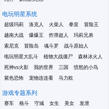
电玩明星系统
超级玛莉
洛克人
火柴人
拳皇
冒险王
越南大战
爆爆王
炸弹超人
玛莉兄弟
索尼克
冒险岛
魂斗罗
战斗原始人
电玩明星大乱斗
植物大战僵尸
森林冰火人
死神vs火影
我的世界
三国
愤怒的小鸟
紫色恐怖
宠物连连看
马力欧
游戏专题系列
赛车
格斗
守城
女生
美女
发泄