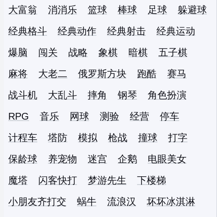
大富翁
消消乐
篮球
棒球
足球
躲避球
经典格斗
经典动作
经典射击
经典运动
爆脑
闯关
战略
象棋
暗棋
五子棋
麻将
大老二
俄罗斯方块
跑酷
赛马
战斗机
大乱斗
摔角
钢琴
角色扮演
RPG
音乐
网球
测验
经营
停车
计程车
塔防
模拟
枪战
撞球
打字
保龄球
养宠物
迷宫
企鹅
电眼美女
魔塔
闪客快打
梦游先生
下楼梯
小朋友齐打交
蜗牛
流浪汉
坏坏冰淇淋