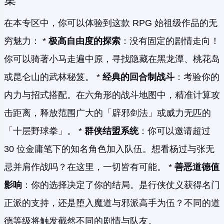
在本专区中，你可以体验到这款 RPG 始祖级作品的无
穷魅力： *
极高自由度的探索
：没有固定的剧情走向！
你可以骑著小马走遍中原，寻找隐藏在黑龙潭、桃花岛
或昆仑山的武林秘笈。 *
经典的回合制战斗
：考验你的
内力与招式搭配。在六角形的战斗地图中，精准计算攻
击距离，释放范围广大的「辟邪剑法」或威力无匹的
「十层野球拳」。 *
群侠结盟系统
：你可以邀请超过
30 位金庸笔下的知名角色加入队伍。想看杨过与张无
忌并肩作战吗？在这里，一切皆有可能。 *
善恶道德值
影响
：你的选择决定了你的结局。是行侠仗义获得名门
正派的支持，还是堕入魔道与邪派高手为伍？不同的道
德等级将触发截然不同的剧情与队友。