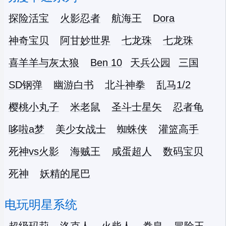
探险活宝
火影忍者
航海王
Dora
神奇宝贝
阿甘妙世界
七龙珠
七龙珠
喜羊羊与灰太狼
Ben 10
天兵公园
三国
SD钢弹
幽游白书
北斗神拳
乱马1/2
樱桃小丸子
米老鼠
圣斗士星矢
忍者龟
哆啦a梦
美少女战士
蜘蛛侠
灌篮高手
死神vs火影
海贼王
咸蛋超人
数码宝贝
死神
妖精的尾巴
电玩明星系统