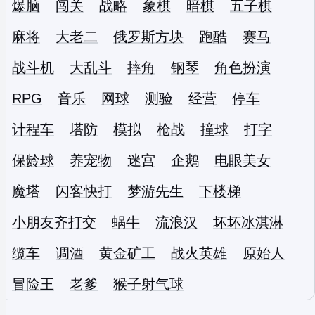
爆脑
闯关
战略
象棋
暗棋
五子棋
麻将
大老二
俄罗斯方块
跑酷
赛马
战斗机
大乱斗
摔角
钢琴
角色扮演
RPG
音乐
网球
测验
经营
停车
计程车
塔防
模拟
枪战
撞球
打字
保龄球
养宠物
迷宫
企鹅
电眼美女
魔塔
闪客快打
梦游先生
下楼梯
小朋友齐打交
蜗牛
流浪汉
坏坏冰淇淋
缆车
调酒
黄金矿工
战火英雄
原始人
冒险王
老爹
猴子射气球