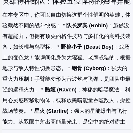
英雄特种部队：体验五位悍将的独特异能
在本专区中，你可以自由切换这群个性鲜明的英雄，体
验截然不同的战斗快感： *
队长罗宾 (Robin)
：虽然没
有超能力，但拥有顶尖的格斗技巧与多样化的高科技装
备，如长棍与鸟型标。 *
野兽小子 (Beast Boy)
：战场
上的变色龙！能瞬间化身为大猩猩、老鹰或猎豹，根据
地形与敌人特性切换形态。 *
钢骨 (Cyborg)
：强大的
重火力压制！手臂能变形为音波炮与飞弹，是团队中最
强的远程火力。 *
酷姬 (Raven)
：神秘的暗黑魔法。利
用心灵感应移动物体，或释放黑暗能量吞噬敌人，操控
战场节奏。 *
星火 (Starfire)
：强大的星能爆击与飞行
能力。从双眼中射出高能量光束，是空中的绝对霸主。