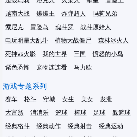
超级玛莉
洛克人
火柴人
拳皇
冒险王
越南大战
爆爆王
炸弹超人
玛莉兄弟
索尼克
冒险岛
魂斗罗
战斗原始人
电玩明星大乱斗
植物大战僵尸
森林冰火人
死神vs火影
我的世界
三国
愤怒的小鸟
紫色恐怖
宠物连连看
马力欧
游戏专题系列
赛车
格斗
守城
女生
美女
发泄
大富翁
消消乐
篮球
棒球
足球
躲避球
经典格斗
经典动作
经典射击
经典运动