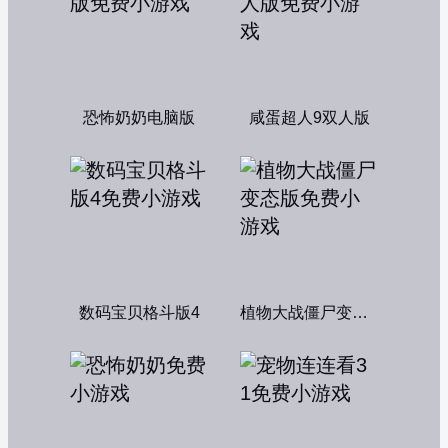
恐怖奶奶电脑版
咸蛋超人9双人版
数码宝贝格斗版4
植物大战僵尸变态版