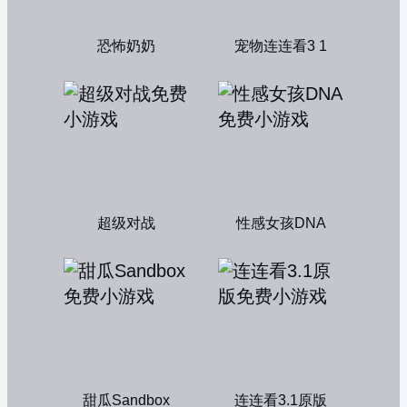
恐怖奶奶
宠物连连看3 1
超级对战
性感女孩DNA
甜瓜Sandbox
连连看3.1原版