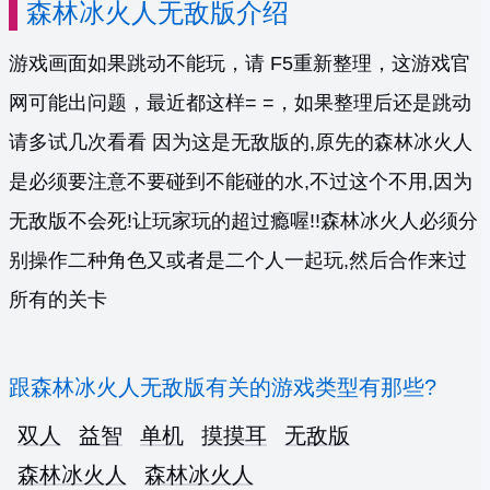
森林冰火人无敌版介绍
游戏画面如果跳动不能玩，请 F5重新整理，这游戏官
网可能出问题，最近都这样= =，如果整理后还是跳动
请多试几次看看 因为这是无敌版的,原先的森林冰火人
是必须要注意不要碰到不能碰的水,不过这个不用,因为
无敌版不会死!让玩家玩的超过瘾喔!!森林冰火人必须分
别操作二种角色又或者是二个人一起玩,然后合作来过
所有的关卡
跟森林冰火人无敌版有关的游戏类型有那些?
双人
益智
单机
摸摸耳
无敌版
森林冰火人
森林冰火人