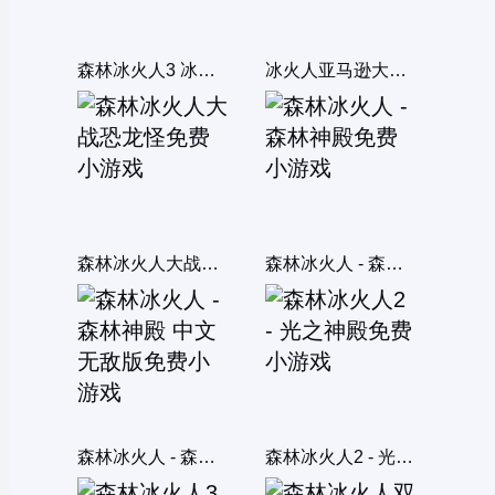
森林冰火人3 冰神殿 双人版
冰火人亚马逊大冒险
森林冰火人大战恐龙怪
森林冰火人 - 森林神殿
森林冰火人 - 森林神殿 中文无敌版
森林冰火人2 - 光之神殿