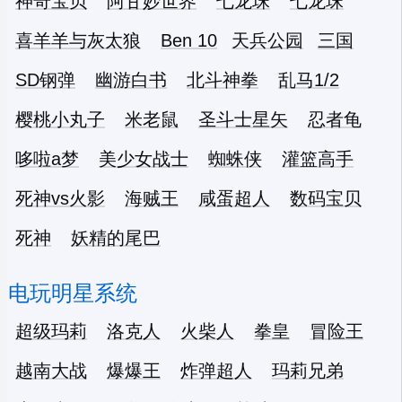
神奇宝贝
阿甘妙世界
七龙珠
七龙珠
喜羊羊与灰太狼
Ben 10
天兵公园
三国
SD钢弹
幽游白书
北斗神拳
乱马1/2
樱桃小丸子
米老鼠
圣斗士星矢
忍者龟
哆啦a梦
美少女战士
蜘蛛侠
灌篮高手
死神vs火影
海贼王
咸蛋超人
数码宝贝
死神
妖精的尾巴
电玩明星系统
超级玛莉
洛克人
火柴人
拳皇
冒险王
越南大战
爆爆王
炸弹超人
玛莉兄弟