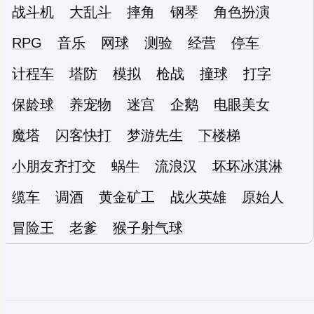
战斗机
大乱斗
摔角
钢琴
角色扮演
RPG
音乐
网球
测验
经营
停车
计程车
塔防
模拟
枪战
撞球
打字
保龄球
养宠物
迷宫
企鹅
电眼美女
魔塔
闪客快打
梦游先生
下楼梯
小朋友齐打交
蜗牛
流浪汉
坏坏冰淇淋
缆车
调酒
黄金矿工
战火英雄
原始人
冒险王
老爹
猴子射气球