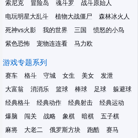
索尼克
冒险岛
魂斗罗
战斗原始人
电玩明星大乱斗
植物大战僵尸
森林冰火人
死神vs火影
我的世界
三国
愤怒的小鸟
紫色恐怖
宠物连连看
马力欧
游戏专题系列
赛车
格斗
守城
女生
美女
发泄
大富翁
消消乐
篮球
棒球
足球
躲避球
经典格斗
经典动作
经典射击
经典运动
爆脑
闯关
战略
象棋
暗棋
五子棋
麻将
大老二
俄罗斯方块
跑酷
赛马