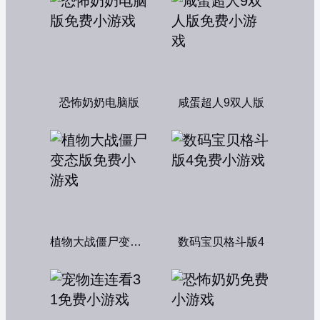
恐怖奶奶电脑版
咸蛋超人9双人版
植物大战僵尸变态版
数码宝贝格斗版4