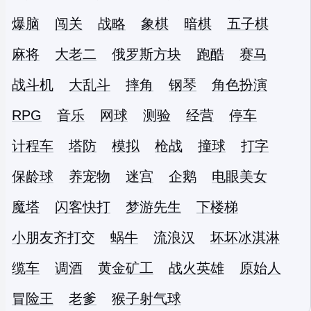
爆脑
闯关
战略
象棋
暗棋
五子棋
麻将
大老二
俄罗斯方块
跑酷
赛马
战斗机
大乱斗
摔角
钢琴
角色扮演
RPG
音乐
网球
测验
经营
停车
计程车
塔防
模拟
枪战
撞球
打字
保龄球
养宠物
迷宫
企鹅
电眼美女
魔塔
闪客快打
梦游先生
下楼梯
小朋友齐打交
蜗牛
流浪汉
坏坏冰淇淋
缆车
调酒
黄金矿工
战火英雄
原始人
冒险王
老爹
猴子射气球