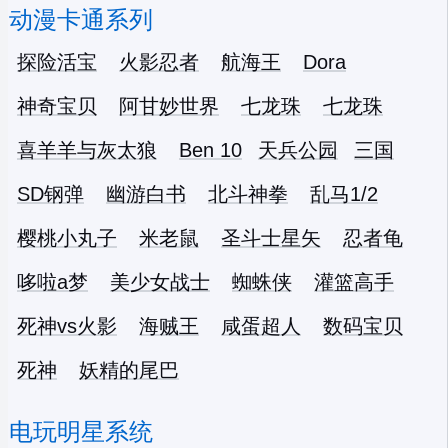
动漫卡通系列
探险活宝
火影忍者
航海王
Dora
神奇宝贝
阿甘妙世界
七龙珠
七龙珠
喜羊羊与灰太狼
Ben 10
天兵公园
三国
SD钢弹
幽游白书
北斗神拳
乱马1/2
樱桃小丸子
米老鼠
圣斗士星矢
忍者龟
哆啦a梦
美少女战士
蜘蛛侠
灌篮高手
死神vs火影
海贼王
咸蛋超人
数码宝贝
死神
妖精的尾巴
电玩明星系统