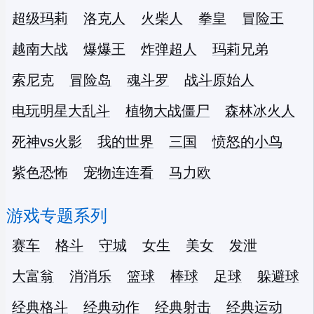
超级玛莉
洛克人
火柴人
拳皇
冒险王
越南大战
爆爆王
炸弹超人
玛莉兄弟
索尼克
冒险岛
魂斗罗
战斗原始人
电玩明星大乱斗
植物大战僵尸
森林冰火人
死神vs火影
我的世界
三国
愤怒的小鸟
紫色恐怖
宠物连连看
马力欧
游戏专题系列
赛车
格斗
守城
女生
美女
发泄
大富翁
消消乐
篮球
棒球
足球
躲避球
经典格斗
经典动作
经典射击
经典运动