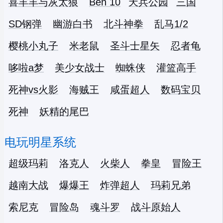
喜羊羊与灰太狼
Ben 10
天兵公园
三国
SD钢弹
幽游白书
北斗神拳
乱马1/2
樱桃小丸子
米老鼠
圣斗士星矢
忍者龟
哆啦a梦
美少女战士
蜘蛛侠
灌篮高手
死神vs火影
海贼王
咸蛋超人
数码宝贝
死神
妖精的尾巴
电玩明星系统
超级玛莉
洛克人
火柴人
拳皇
冒险王
越南大战
爆爆王
炸弹超人
玛莉兄弟
索尼克
冒险岛
魂斗罗
战斗原始人