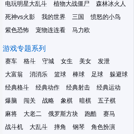
电玩明星大乱斗
植物大战僵尸
森林冰火人
死神vs火影
我的世界
三国
愤怒的小鸟
紫色恐怖
宠物连连看
马力欧
游戏专题系列
赛车
格斗
守城
女生
美女
发泄
大富翁
消消乐
篮球
棒球
足球
躲避球
经典格斗
经典动作
经典射击
经典运动
爆脑
闯关
战略
象棋
暗棋
五子棋
麻将
大老二
俄罗斯方块
跑酷
赛马
战斗机
大乱斗
摔角
钢琴
角色扮演