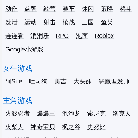
动作
益智
经营
赛车
休闲
策略
格斗
发泄
运动
射击
枪战
三国
鱼类
连连看
消消乐
RPG
泡面
Roblox
Google小游戏
女生游戏
阿Sue
吐司狗
美吉
大头妹
恶魔理发师
主角游戏
火影忍者
爆爆王
泡泡龙
索尼克
洛克人
火柴人
神奇宝贝
枫之谷
史努比