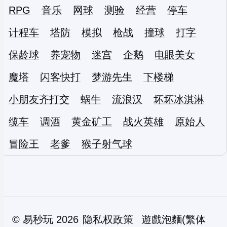
RPG
音乐
网球
测验
经营
停车
计程车
塔防
模拟
枪战
撞球
打字
保龄球
养宠物
迷宫
企鹅
电眼美女
魔塔
闪客快打
梦游先生
下楼梯
小朋友齐打交
蜗牛
流浪汉
坏坏冰淇淋
缆车
调酒
黄金矿工
战火英雄
原始人
冒险王
老爹
猴子射气球
©
易秒玩
2026
隐私权政策
遊戲泡麵(繁体