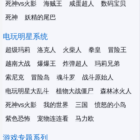
死神vs火影
海贼王
咸蛋超人
数码宝贝
死神
妖精的尾巴
电玩明星系统
超级玛莉
洛克人
火柴人
拳皇
冒险王
越南大战
爆爆王
炸弹超人
玛莉兄弟
索尼克
冒险岛
魂斗罗
战斗原始人
电玩明星大乱斗
植物大战僵尸
森林冰火人
死神vs火影
我的世界
三国
愤怒的小鸟
紫色恐怖
宠物连连看
马力欧
游戏专题系列