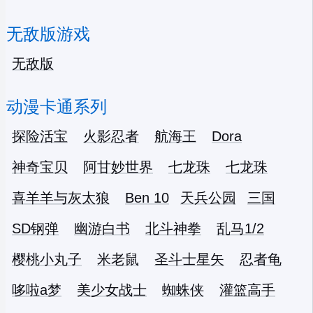
无敌版游戏
无敌版
动漫卡通系列
探险活宝
火影忍者
航海王
Dora
神奇宝贝
阿甘妙世界
七龙珠
七龙珠
喜羊羊与灰太狼
Ben 10
天兵公园
三国
SD钢弹
幽游白书
北斗神拳
乱马1/2
樱桃小丸子
米老鼠
圣斗士星矢
忍者龟
哆啦a梦
美少女战士
蜘蛛侠
灌篮高手