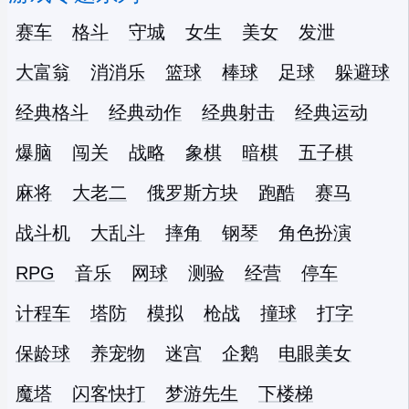
赛车
格斗
守城
女生
美女
发泄
大富翁
消消乐
篮球
棒球
足球
躲避球
经典格斗
经典动作
经典射击
经典运动
爆脑
闯关
战略
象棋
暗棋
五子棋
麻将
大老二
俄罗斯方块
跑酷
赛马
战斗机
大乱斗
摔角
钢琴
角色扮演
RPG
音乐
网球
测验
经营
停车
计程车
塔防
模拟
枪战
撞球
打字
保龄球
养宠物
迷宫
企鹅
电眼美女
魔塔
闪客快打
梦游先生
下楼梯