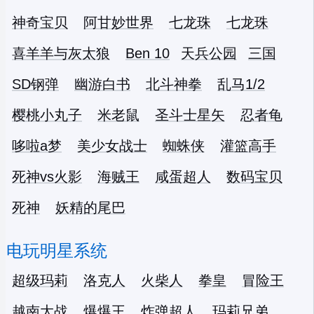
神奇宝贝
阿甘妙世界
七龙珠
七龙珠
喜羊羊与灰太狼
Ben 10
天兵公园
三国
SD钢弹
幽游白书
北斗神拳
乱马1/2
樱桃小丸子
米老鼠
圣斗士星矢
忍者龟
哆啦a梦
美少女战士
蜘蛛侠
灌篮高手
死神vs火影
海贼王
咸蛋超人
数码宝贝
死神
妖精的尾巴
电玩明星系统
超级玛莉
洛克人
火柴人
拳皇
冒险王
越南大战
爆爆王
炸弹超人
玛莉兄弟