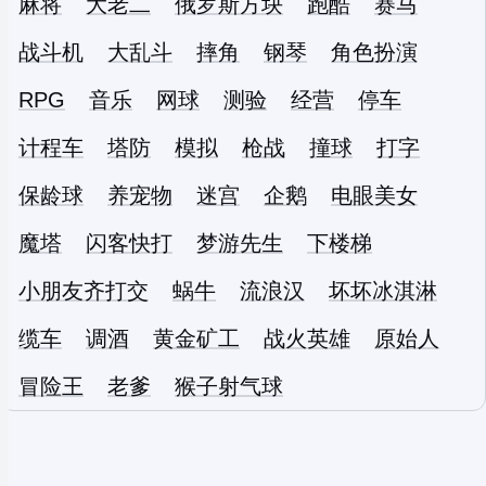
麻将
大老二
俄罗斯方块
跑酷
赛马
战斗机
大乱斗
摔角
钢琴
角色扮演
RPG
音乐
网球
测验
经营
停车
计程车
塔防
模拟
枪战
撞球
打字
保龄球
养宠物
迷宫
企鹅
电眼美女
魔塔
闪客快打
梦游先生
下楼梯
小朋友齐打交
蜗牛
流浪汉
坏坏冰淇淋
缆车
调酒
黄金矿工
战火英雄
原始人
冒险王
老爹
猴子射气球