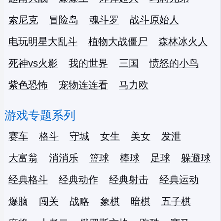
索尼克
冒险岛
魂斗罗
战斗原始人
电玩明星大乱斗
植物大战僵尸
森林冰火人
死神vs火影
我的世界
三国
愤怒的小鸟
紫色恐怖
宠物连连看
马力欧
游戏专题系列
赛车
格斗
守城
女生
美女
发泄
大富翁
消消乐
篮球
棒球
足球
躲避球
经典格斗
经典动作
经典射击
经典运动
爆脑
闯关
战略
象棋
暗棋
五子棋