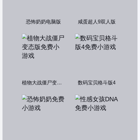
恐怖奶奶电脑版
咸蛋超人9双人版
植物大战僵尸变态版
数码宝贝格斗版4