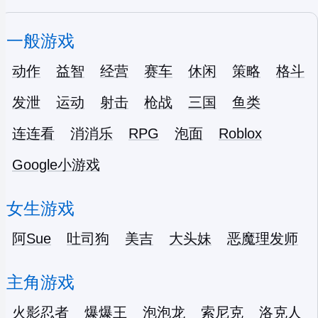
一般游戏
动作
益智
经营
赛车
休闲
策略
格斗
发泄
运动
射击
枪战
三国
鱼类
连连看
消消乐
RPG
泡面
Roblox
Google小游戏
女生游戏
阿Sue
吐司狗
美吉
大头妹
恶魔理发师
主角游戏
火影忍者
爆爆王
泡泡龙
索尼克
洛克人