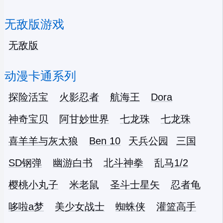
无敌版游戏
无敌版
动漫卡通系列
探险活宝
火影忍者
航海王
Dora
神奇宝贝
阿甘妙世界
七龙珠
七龙珠
喜羊羊与灰太狼
Ben 10
天兵公园
三国
SD钢弹
幽游白书
北斗神拳
乱马1/2
樱桃小丸子
米老鼠
圣斗士星矢
忍者龟
哆啦a梦
美少女战士
蜘蛛侠
灌篮高手