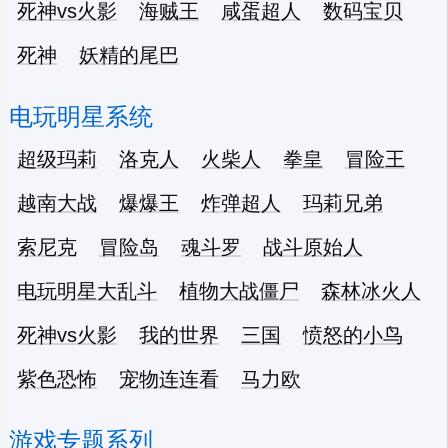
死神vs火影
海贼王
咸蛋超人
数码宝贝
死神
妖精的尾巴
电玩明星系统
超级玛莉
洛克人
火柴人
拳皇
冒险王
越南大战
爆爆王
炸弹超人
玛莉兄弟
索尼克
冒险岛
魂斗罗
战斗原始人
电玩明星大乱斗
植物大战僵尸
森林冰火人
死神vs火影
我的世界
三国
愤怒的小鸟
紫色恐怖
宠物连连看
马力欧
游戏专题系列