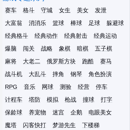
赛车
格斗
守城
女生
美女
发泄
大富翁
消消乐
篮球
棒球
足球
躲避球
经典格斗
经典动作
经典射击
经典运动
爆脑
闯关
战略
象棋
暗棋
五子棋
麻将
大老二
俄罗斯方块
跑酷
赛马
战斗机
大乱斗
摔角
钢琴
角色扮演
RPG
音乐
网球
测验
经营
停车
计程车
塔防
模拟
枪战
撞球
打字
保龄球
养宠物
迷宫
企鹅
电眼美女
魔塔
闪客快打
梦游先生
下楼梯