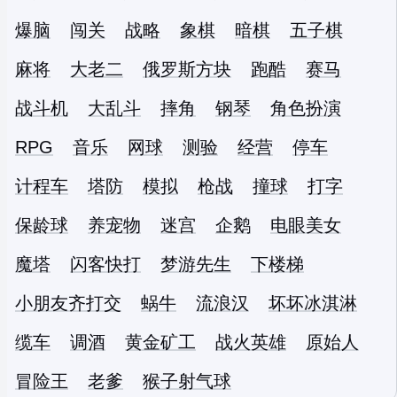
爆脑
闯关
战略
象棋
暗棋
五子棋
麻将
大老二
俄罗斯方块
跑酷
赛马
战斗机
大乱斗
摔角
钢琴
角色扮演
RPG
音乐
网球
测验
经营
停车
计程车
塔防
模拟
枪战
撞球
打字
保龄球
养宠物
迷宫
企鹅
电眼美女
魔塔
闪客快打
梦游先生
下楼梯
小朋友齐打交
蜗牛
流浪汉
坏坏冰淇淋
缆车
调酒
黄金矿工
战火英雄
原始人
冒险王
老爹
猴子射气球