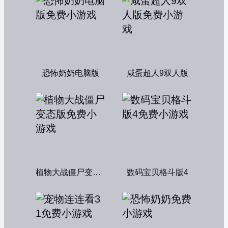
恐怖奶奶电脑版
咸蛋超人9双人版
植物大战僵尸变态版
数码宝贝格斗版4