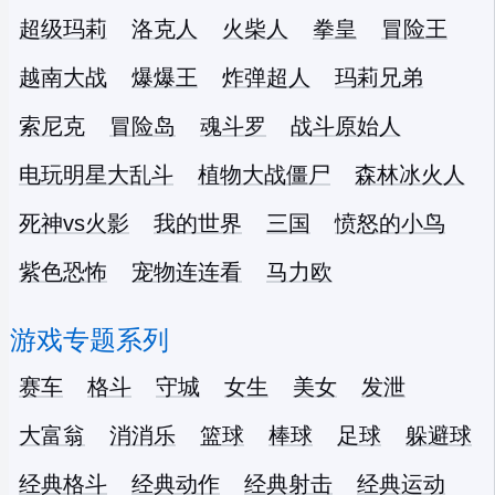
超级玛莉
洛克人
火柴人
拳皇
冒险王
越南大战
爆爆王
炸弹超人
玛莉兄弟
索尼克
冒险岛
魂斗罗
战斗原始人
电玩明星大乱斗
植物大战僵尸
森林冰火人
死神vs火影
我的世界
三国
愤怒的小鸟
紫色恐怖
宠物连连看
马力欧
游戏专题系列
赛车
格斗
守城
女生
美女
发泄
大富翁
消消乐
篮球
棒球
足球
躲避球
经典格斗
经典动作
经典射击
经典运动