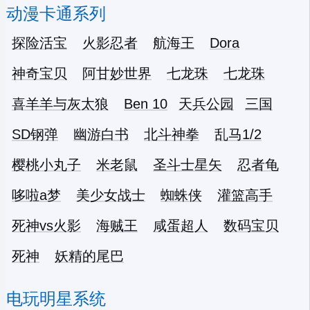
动漫卡通系列
探险活宝
火影忍者
航海王
Dora
神奇宝贝
阿甘妙世界
七龙珠
七龙珠
喜羊羊与灰太狼
Ben 10
天兵公园
三国
SD钢弹
幽游白书
北斗神拳
乱马1/2
樱桃小丸子
米老鼠
圣斗士星矢
忍者龟
哆啦a梦
美少女战士
蜘蛛侠
灌篮高手
死神vs火影
海贼王
咸蛋超人
数码宝贝
死神
妖精的尾巴
电玩明星系统