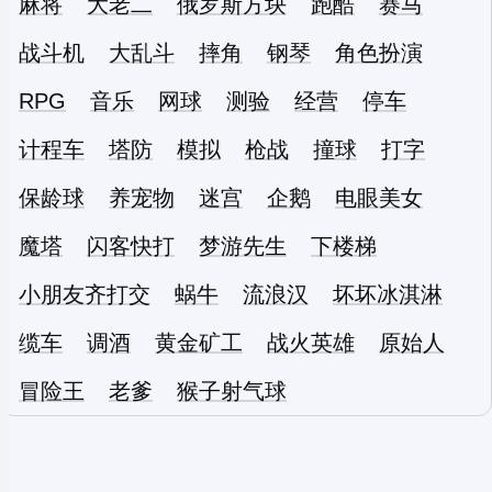
麻将
大老二
俄罗斯方块
跑酷
赛马
战斗机
大乱斗
摔角
钢琴
角色扮演
RPG
音乐
网球
测验
经营
停车
计程车
塔防
模拟
枪战
撞球
打字
保龄球
养宠物
迷宫
企鹅
电眼美女
魔塔
闪客快打
梦游先生
下楼梯
小朋友齐打交
蜗牛
流浪汉
坏坏冰淇淋
缆车
调酒
黄金矿工
战火英雄
原始人
冒险王
老爹
猴子射气球