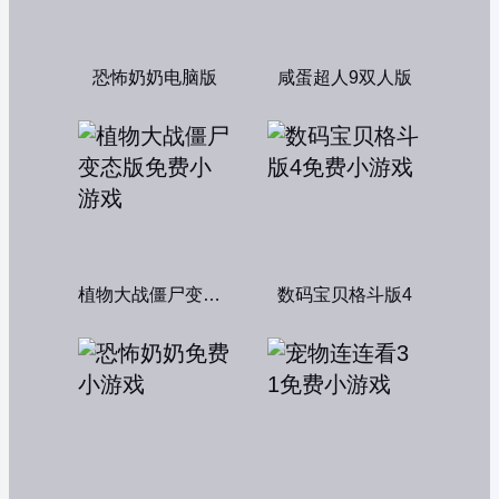
恐怖奶奶电脑版
咸蛋超人9双人版
植物大战僵尸变态版
数码宝贝格斗版4