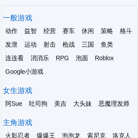
一般游戏
动作
益智
经营
赛车
休闲
策略
格斗
发泄
运动
射击
枪战
三国
鱼类
连连看
消消乐
RPG
泡面
Roblox
Google小游戏
女生游戏
阿Sue
吐司狗
美吉
大头妹
恶魔理发师
主角游戏
火影忍者
爆爆王
泡泡龙
索尼克
洛克人