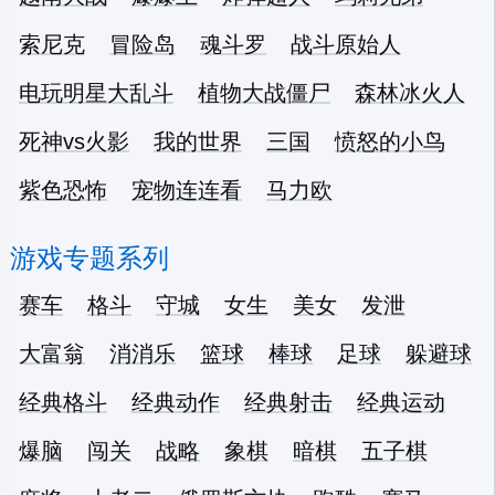
索尼克
冒险岛
魂斗罗
战斗原始人
电玩明星大乱斗
植物大战僵尸
森林冰火人
死神vs火影
我的世界
三国
愤怒的小鸟
紫色恐怖
宠物连连看
马力欧
游戏专题系列
赛车
格斗
守城
女生
美女
发泄
大富翁
消消乐
篮球
棒球
足球
躲避球
经典格斗
经典动作
经典射击
经典运动
爆脑
闯关
战略
象棋
暗棋
五子棋