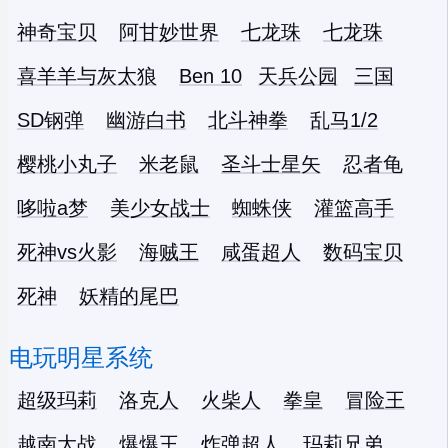
神奇宝贝
阿甘妙世界
七龙珠
七龙珠
喜羊羊与灰太狼
Ben 10
天兵公园
三国
SD钢弹
幽游白书
北斗神拳
乱马1/2
樱桃小丸子
米老鼠
圣斗士星矢
忍者龟
哆啦a梦
美少女战士
蜘蛛侠
灌篮高手
死神vs火影
海贼王
咸蛋超人
数码宝贝
死神
妖精的尾巴
电玩明星系统
超级玛莉
洛克人
火柴人
拳皇
冒险王
越南大战
爆爆王
炸弹超人
玛莉兄弟