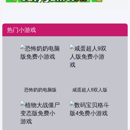
热门小游戏
恐怖奶奶电脑版
咸蛋超人9双人版