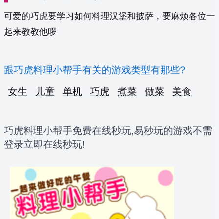
可爱的巧虎要学习如何料理汉堡和披萨，要麻烦各位一
起来教教他啰
跟巧虎料理小帮手有关的游戏类型有那些?
女生
儿童
单机
巧虎
煮菜
做菜
美食
巧虎料理小帮手免费在线秒玩,易秒玩的游戏不需
登录立即在线秒玩!