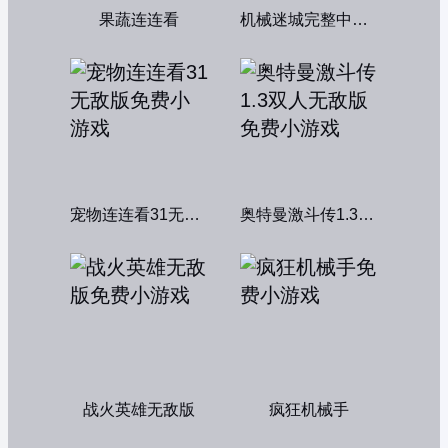
果蔬连连看
机械迷城完整中文版
宠物连连看31无敌版
奥特曼激斗传1.3双人无敌版
战火英雄无敌版
疯狂机械手