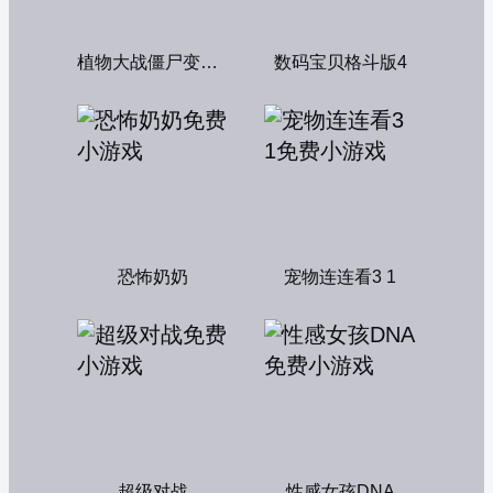
植物大战僵尸变态版
数码宝贝格斗版4
恐怖奶奶
宠物连连看3 1
超级对战
性感女孩DNA