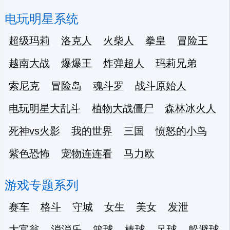
电玩明星系统
超级玛莉
洛克人
火柴人
拳皇
冒险王
越南大战
爆爆王
炸弹超人
玛莉兄弟
索尼克
冒险岛
魂斗罗
战斗原始人
电玩明星大乱斗
植物大战僵尸
森林冰火人
死神vs火影
我的世界
三国
愤怒的小鸟
紫色恐怖
宠物连连看
马力欧
游戏专题系列
赛车
格斗
守城
女生
美女
发泄
大富翁
消消乐
篮球
棒球
足球
躲避球