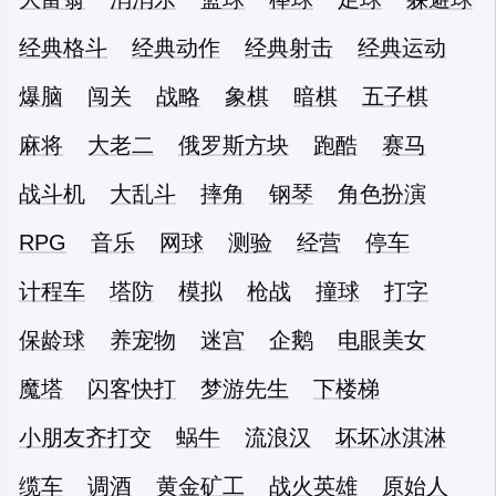
经典格斗
经典动作
经典射击
经典运动
爆脑
闯关
战略
象棋
暗棋
五子棋
麻将
大老二
俄罗斯方块
跑酷
赛马
战斗机
大乱斗
摔角
钢琴
角色扮演
RPG
音乐
网球
测验
经营
停车
计程车
塔防
模拟
枪战
撞球
打字
保龄球
养宠物
迷宫
企鹅
电眼美女
魔塔
闪客快打
梦游先生
下楼梯
小朋友齐打交
蜗牛
流浪汉
坏坏冰淇淋
缆车
调酒
黄金矿工
战火英雄
原始人