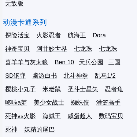
无敌版
动漫卡通系列
探险活宝
火影忍者
航海王
Dora
神奇宝贝
阿甘妙世界
七龙珠
七龙珠
喜羊羊与灰太狼
Ben 10
天兵公园
三国
SD钢弹
幽游白书
北斗神拳
乱马1/2
樱桃小丸子
米老鼠
圣斗士星矢
忍者龟
哆啦a梦
美少女战士
蜘蛛侠
灌篮高手
死神vs火影
海贼王
咸蛋超人
数码宝贝
死神
妖精的尾巴