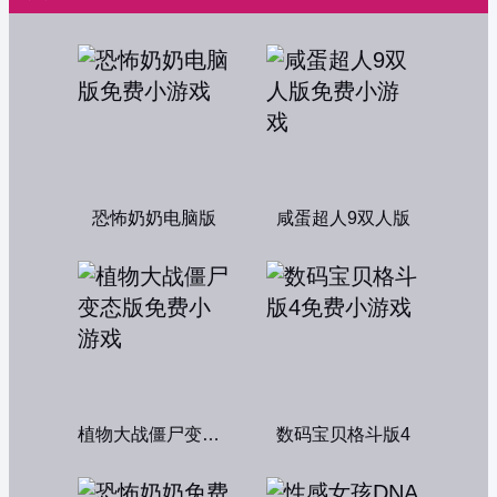
恐怖奶奶电脑版
咸蛋超人9双人版
植物大战僵尸变态版
数码宝贝格斗版4