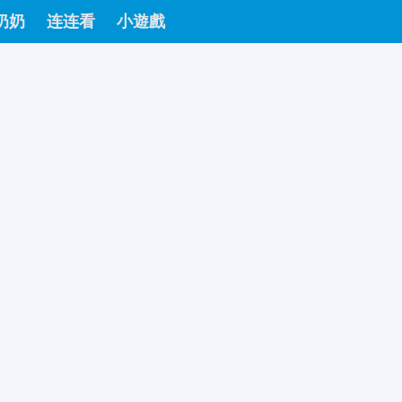
奶奶
连连看
小遊戲