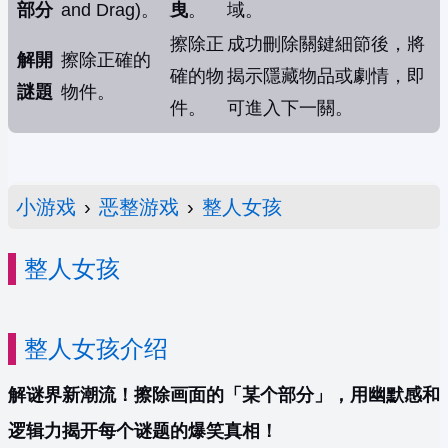
部分
and Drag)。
曳
。
域。
擦除正
成功刪除關鍵細節後，將
解開
擦除正確的
確的物
揭示隱藏物品或劇情，即
謎題
物件。
件。
可進入下一關。
小游戏
›
恶整游戏
›
整人女孩
整人女孩
整人女孩介绍
解谜界新潮流！擦除画面的「某个部分」，用幽默感和
逻辑力揭开每个谜题的爆笑真相！