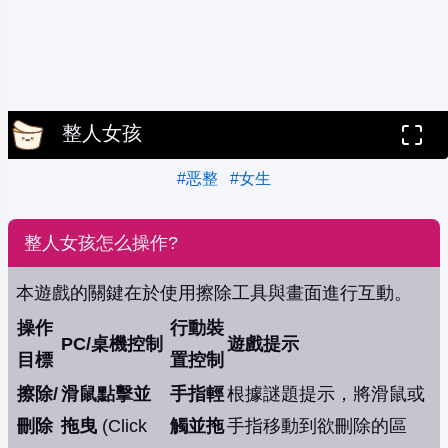
整人女孩
#恶整
#女生
整人女孩怎么操作?
本遊戲的關鍵在於使用擦除工具與畫面進行互動。
操作
行動裝
PC/桌機控制
遊戲提示
目標
置控制
擦除/
滑鼠點擊並
手指輕
根據謎題提示，將滑鼠或
刪除
拖曳
(Click
觸並拖
手指移動到欲刪除的區