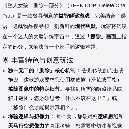
《整人女孩：删除一部分》（TEEN DOP: Delete One
Part）是一款极具创意的
益智解谜游戏
，完美结合了谜
语、隐藏物品搜寻和一剂新鲜的
现代幽默
。玩家将沉浸
在一个迷人的大脑训练宇宙中，透过
「擦除」
画面上指
定的部分，来解决每一个棘手的逻辑难题。
🌟 丰富特色与创意玩法
独一无二的「删除」核心机制：
告别传统的点击或
拖曳！这款游戏要求您使用橡皮擦（滑鼠或手指）
擦除图像中的特定细节
。要找到所需的隐藏物品或
解开谜团，您必须思考「什么不该在这里？」或
「移除什么才能揭示真相？」。
考验逻辑与想像力：
每个关卡都是对您
逻辑思维
和
天马行空想像力
的真正考验。您需要密切注意视觉