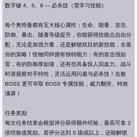
数字键 4、5、6 — 必杀技（需学习技能）
每个奥特曼都有五大核心属性：生命、能量、攻击、
防御、暴击。随著等级提升，你能获得技能点自由分
配，无论是加强力量，还是解锁炫目的新技能，全靠
你的策略！怪物同样拥有独特能力：有的攻击强如
雷，有的防御厚如墙，还有些具备惊人回血力。战斗
时请观察对手特性，灵活运用闪避与必杀技！击败
BOSS 更可夺取 BOSS 专属技能，威力翻倍、特效
满屏！
任务奖励
每次任务结束会根据评分获得额外经验，最高可拿 2
倍经验值奖励。若评分达到 S 级或以上，还能解锁