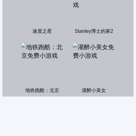
速度之星
Stanley博士的家2
地铁跑酷：北京
灌醉小美女