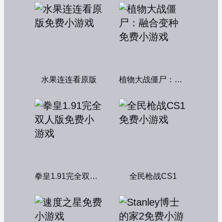
水果连连看原版
植物大战僵尸：融合变种
拳皇1.91完全双人版
全民枪战CS1