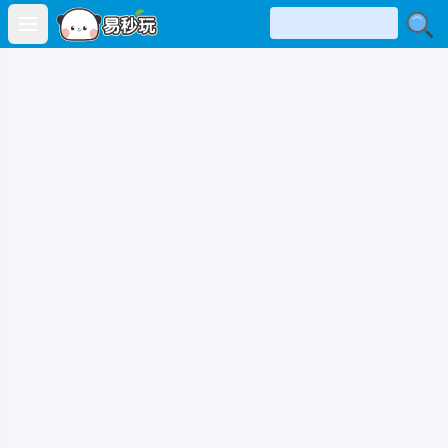
Open main menu