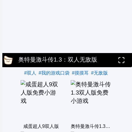
奥特曼激斗传1.3：双人无敌版
#双人
#我的游戏口袋
#摸摸耳
#无敌版
咸蛋超人9双人版
奥特曼激斗传1.3双人版