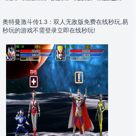
奥特曼激斗传1.3：双人无敌版免费在线秒玩,易
秒玩的游戏不需登录立即在线秒玩!