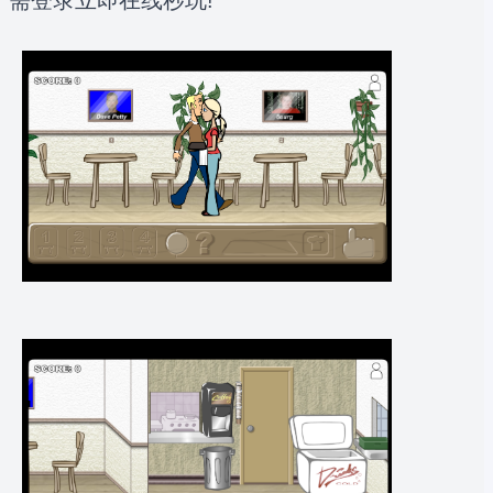
需登录立即在线秒玩!