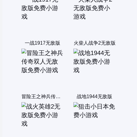
一战1917无敌版
火柴人战争2无敌版
冒险王之神兵传奇双人无敌版
战地1944无敌版