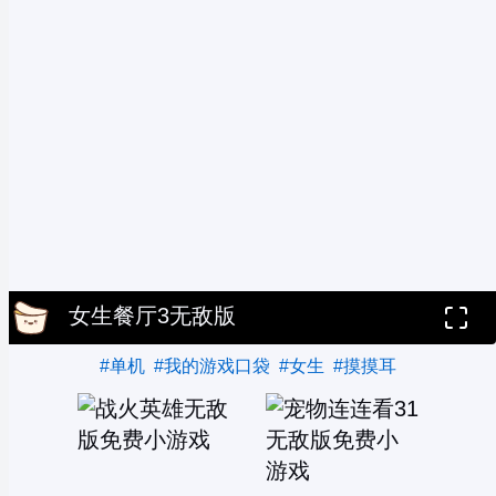
女生餐厅3无敌版
#单机
#我的游戏口袋
#女生
#摸摸耳