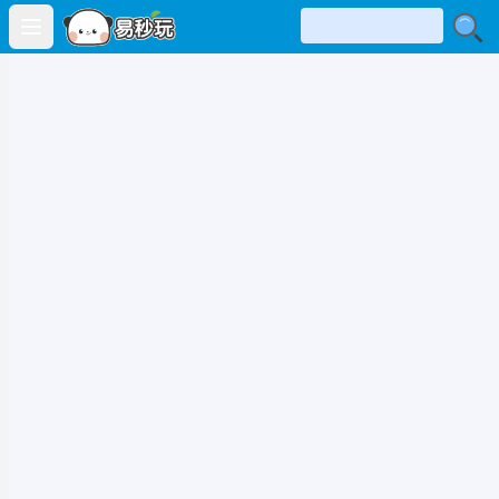
Open main menu