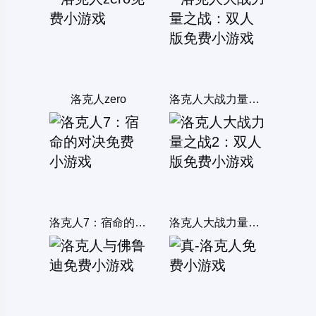
洛克人zero
洛克人大战力量之战：双人版
洛克人7：宿命的对决
洛克人大战力量之战2：双人版