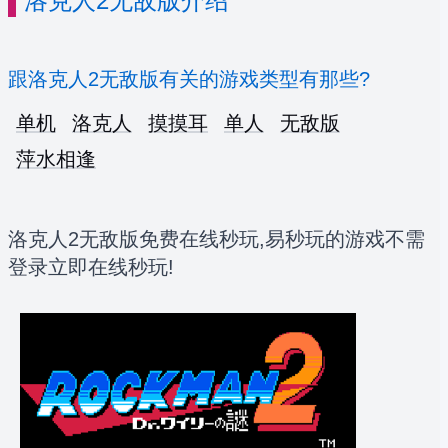
洛克人2无敌版介绍
跟洛克人2无敌版有关的游戏类型有那些?
单机
洛克人
摸摸耳
单人
无敌版
萍水相逢
洛克人2无敌版免费在线秒玩,易秒玩的游戏不需
登录立即在线秒玩!