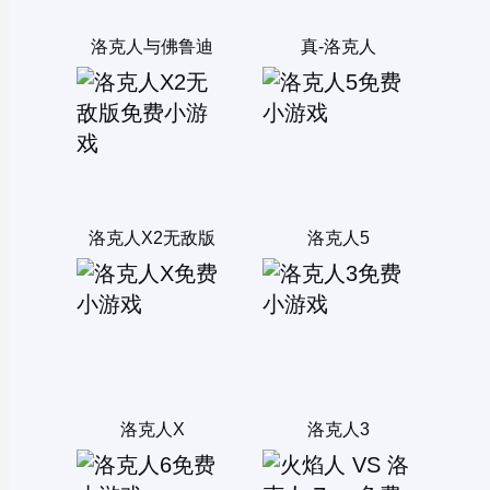
洛克人与佛鲁迪
真-洛克人
洛克人X2无敌版
洛克人5
洛克人X
洛克人3