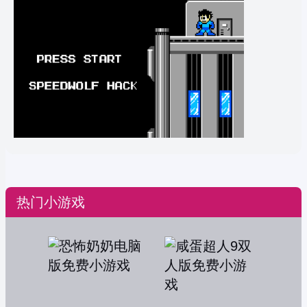
热门小游戏