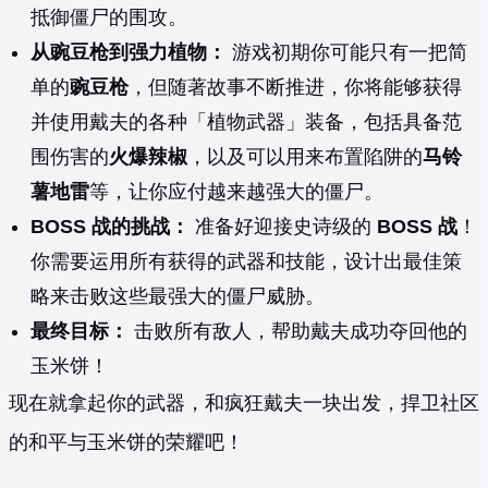
抵御僵尸的围攻。
从豌豆枪到强力植物：
游戏初期你可能只有一把简
单的
豌豆枪
，但随著故事不断推进，你将能够获得
并使用戴夫的各种「植物武器」装备，包括具备范
围伤害的
火爆辣椒
，以及可以用来布置陷阱的
马铃
薯地雷
等，让你应付越来越强大的僵尸。
BOSS 战的挑战：
准备好迎接史诗级的
BOSS 战
！
你需要运用所有获得的武器和技能，设计出最佳策
略来击败这些最强大的僵尸威胁。
最终目标：
击败所有敌人，帮助戴夫成功夺回他的
玉米饼！
现在就拿起你的武器，和疯狂戴夫一块出发，捍卫社区
的和平与玉米饼的荣耀吧！