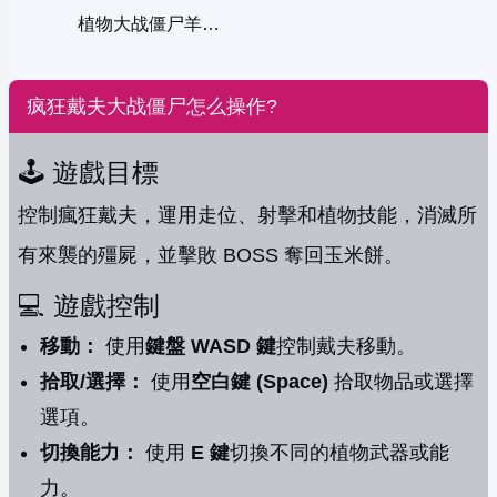
植物大战僵尸羊年版
疯狂戴夫大战僵尸怎么操作?
🕹️ 遊戲目標
控制瘋狂戴夫，運用走位、射擊和植物技能，消滅所
有來襲的殭屍，並擊敗 BOSS 奪回玉米餅。
💻 遊戲控制
移動：
使用
鍵盤 WASD 鍵
控制戴夫移動。
拾取/選擇：
使用
空白鍵 (Space)
拾取物品或選擇
選項。
切換能力：
使用
E 鍵
切換不同的植物武器或能
力。