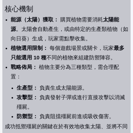
核心機制
能源（太陽）獲取：
購買植物需要消耗
太陽能
源
。太陽會自動產生，或由特定的生產類植物（如
向日葵）生成，玩家需點擊收集。
植物選用限制：
每個遊戲場景或關卡，玩家
最多
只能選用 10 種
不同的植物來組建防禦陣容。
戰略佈局：
植物主要分為三種類型，需合理配
置：
生產型：
負責生成太陽能源。
攻擊型：
負責發射子彈或進行直接攻擊以消滅
殭屍。
防禦型：
負責阻擋殭屍前進或吸收傷害。
成功抵禦殭屍的關鍵在於有效地收集太陽、並將不同